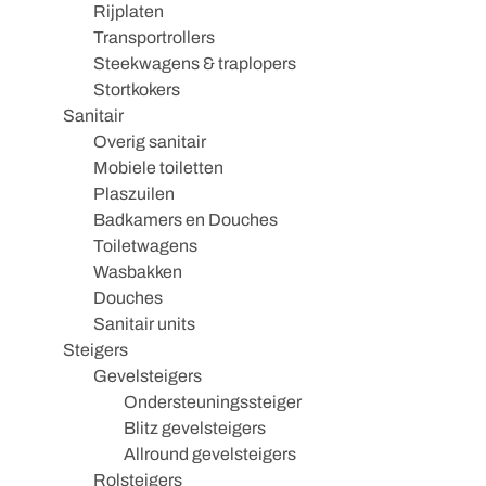
Rijplaten
Transportrollers
Steekwagens & traplopers
Stortkokers
Sanitair
Overig sanitair
Mobiele toiletten
Plaszuilen
Badkamers en Douches
Toiletwagens
Wasbakken
Douches
Sanitair units
Steigers
Gevelsteigers
Ondersteuningssteiger
Blitz gevelsteigers
Allround gevelsteigers
Rolsteigers