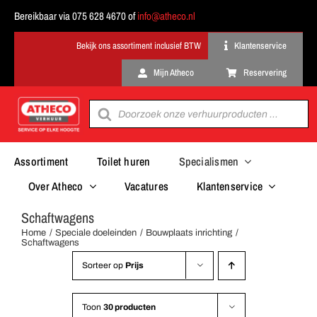
Ga
Bereikbaar via 075 628 4670 of
info@atheco.nl
naar
inhoud
Klantenservice
Mijn Atheco
Reservering
Producten
zoeken
Assortiment
Toilet huren
Specialismen
Over Atheco
Vacatures
Klantenservice
Schaftwagens
Home
Speciale doeleinden
Bouwplaats inrichting
Schaftwagens
Sorteer op
Prijs
Toon
30 producten