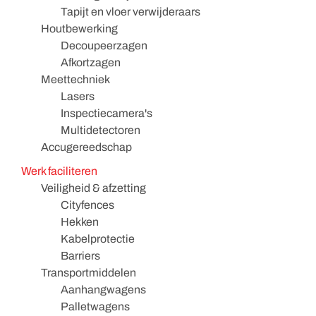
Tapijt en vloer verwijderaars
Houtbewerking
Decoupeerzagen
Afkortzagen
Meettechniek
Lasers
Inspectiecamera's
Multidetectoren
Accugereedschap
Werk faciliteren
Veiligheid & afzetting
Cityfences
Hekken
Kabelprotectie
Barriers
Transportmiddelen
Aanhangwagens
Palletwagens