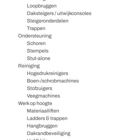
Loopbruggen
Daksteigers / uitwijkconsoles
Steigeronderdelen
Trappen
Ondersteuning
Schoren
Stempels
Stut-alone
Reiniging
Hogedrukreinigers
Boen-/schrobmachines
Stofzuigers
Veegmachines
Werk op hoogte
Materiaalliften
Ladders & trappen
Hangbruggen
Dakrandbeveiliging