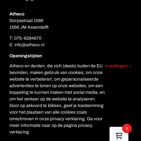
Atheco
Dorpsstraat 1086
1566 JM Assendelft
T:
075-6284670
E:
info@atheco.nl
Openingstijden
Ma. t/m vr.: 7.00 – 17.00
Atheco en derden, die zich (deels) buiten de EU
Instellingen
Za: Gesloten
bevinden, maken gebruik van cookies, om onze
Zo. Gesloten
website te verbeteren, om gepersonaliseerde
advertenties te tonen op onze websites, om een
koppeling te kunnen maken met social media, en
om het verkeer op de website te analyseren.
Door op akkoord te klikken, geef je toestemming
voor het plaatsen van alle cookies zoals
omschreven in onze privacy verklaring. Ga voor
meer informatie naar op de pagina privacy
© Copyright Atheco
0
verklaring
Deze website is beveiligd met reCAPTCHA en de Google
Privacyverklaring
en