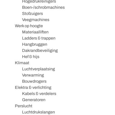
Hogedrukreinigers
Boen-/schrobmachines
Stofzuigers
Veegmachines
Werk op hoogte
Materiaalliften
Ladders & trappen
Hangbruggen
Dakrandbeveiliging
Hef & hijs
Klimaat
Luchtverplaatsing
Verwarming
Bouwdrogers
Elektra & verlichting
Kabels & verdelers
Generatoren
Perslucht
Luchtdrukslangen