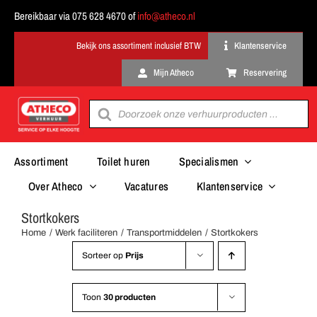
Ga
Bereikbaar via 075 628 4670 of
info@atheco.nl
naar
inhoud
Klantenservice
Mijn Atheco
Reservering
Producten
zoeken
Assortiment
Toilet huren
Specialismen
Over Atheco
Vacatures
Klantenservice
Stortkokers
Home
Werk faciliteren
Transportmiddelen
Stortkokers
Sorteer op
Prijs
Toon
30 producten