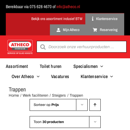
Ga
Bereikbaar via 075 628 4670 of
info@atheco.nl
naar
inhoud
Klantenservice
Mijn Atheco
Reservering
Producten
zoeken
Assortiment
Toilet huren
Specialismen
Over Atheco
Vacatures
Klantenservice
Trappen
Home
Werk faciliteren
Steigers
Trappen
Sorteer op
Prijs
Toon
30 producten