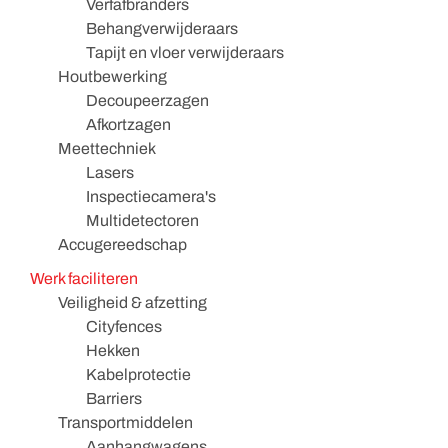
Verfafbranders
Behangverwijderaars
Tapijt en vloer verwijderaars
Houtbewerking
Decoupeerzagen
Afkortzagen
Meettechniek
Lasers
Inspectiecamera's
Multidetectoren
Accugereedschap
Werk faciliteren
Veiligheid & afzetting
Cityfences
Hekken
Kabelprotectie
Barriers
Transportmiddelen
Aanhangwagens