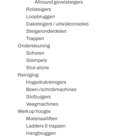
Allround gevelsteigers
Rolsteigers
Loopbruggen
Daksteigers / uitwijkconsoles
Steigeronderdelen
Trappen
Ondersteuning
Schoren
Stempels
Stut-alone
Reiniging
Hogedrukreinigers
Boen-/schrobmachines
Stofzuigers
Veegmachines
Werk op hoogte
Materiaalliften
Ladders & trappen
Hangbruggen