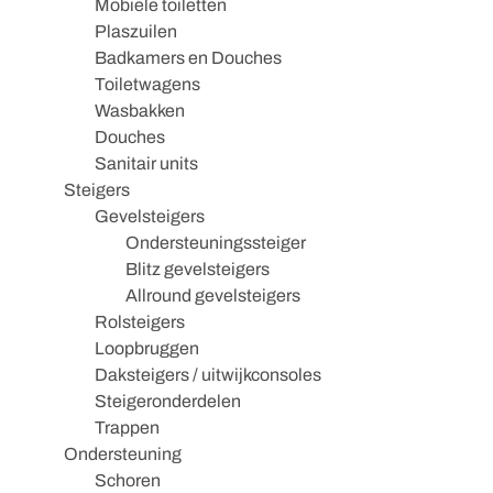
Mobiele toiletten
Plaszuilen
Badkamers en Douches
Toiletwagens
Wasbakken
Douches
Sanitair units
Steigers
Gevelsteigers
Ondersteuningssteiger
Blitz gevelsteigers
Allround gevelsteigers
Rolsteigers
Loopbruggen
Daksteigers / uitwijkconsoles
Steigeronderdelen
Trappen
Ondersteuning
Schoren