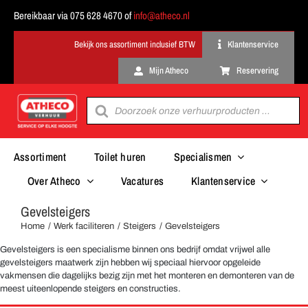
Ga
Bereikbaar via 075 628 4670 of
info@atheco.nl
naar
inhoud
Klantenservice
Mijn Atheco
Reservering
Producten
zoeken
Assortiment
Toilet huren
Specialismen
Over Atheco
Vacatures
Klantenservice
Gevelsteigers
Home
Werk faciliteren
Steigers
Gevelsteigers
Gevelsteigers is een specialisme binnen ons bedrijf omdat vrijwel alle
gevelsteigers maatwerk zijn hebben wij speciaal hiervoor opgeleide
vakmensen die dagelijks bezig zijn met het monteren en demonteren van de
meest uiteenlopende steigers en constructies.