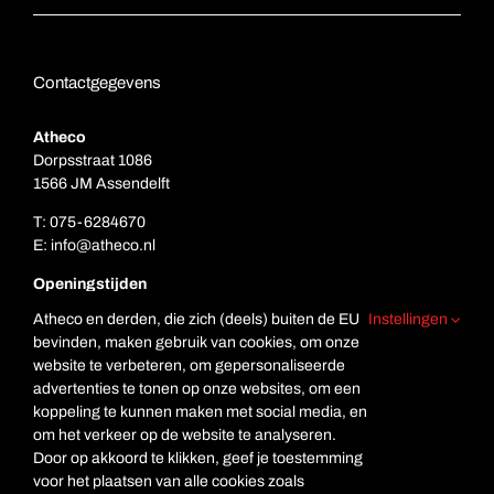
Contactgegevens
Atheco
Dorpsstraat 1086
1566 JM Assendelft
T:
075-6284670
E:
info@atheco.nl
Openingstijden
Ma. t/m vr.: 7.00 – 17.00
Atheco en derden, die zich (deels) buiten de EU
Instellingen
Za: Gesloten
bevinden, maken gebruik van cookies, om onze
Zo. Gesloten
website te verbeteren, om gepersonaliseerde
advertenties te tonen op onze websites, om een
koppeling te kunnen maken met social media, en
om het verkeer op de website te analyseren.
Door op akkoord te klikken, geef je toestemming
voor het plaatsen van alle cookies zoals