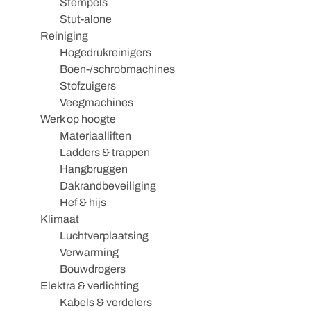
Stempels
Stut-alone
Reiniging
Hogedrukreinigers
Boen-/schrobmachines
Stofzuigers
Veegmachines
Werk op hoogte
Materiaalliften
Ladders & trappen
Hangbruggen
Dakrandbeveiliging
Hef & hijs
Klimaat
Luchtverplaatsing
Verwarming
Bouwdrogers
Elektra & verlichting
Kabels & verdelers