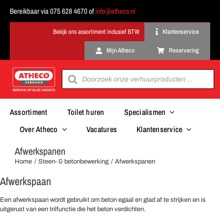
Ga
Bereikbaar via 075 628 4670 of
info@atheco.nl
naar
inhoud
Klantenservice
Mijn Atheco
Reservering
Producten
zoeken
Assortiment
Toilet huren
Specialismen
Over Atheco
Vacatures
Klantenservice
Afwerkspanen
Home
Steen- & betonbewerking
Afwerkspanen
Afwerkspaan
Een afwerkspaan wordt gebruikt om beton egaal en glad af te strijken en is
uitgerust van een trilfunctie die het beton verdichten.