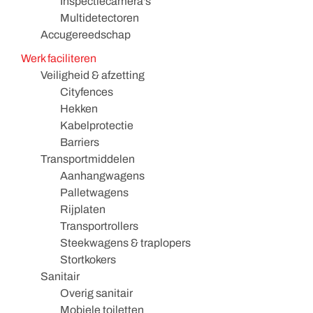
Inspectiecamera's
Multidetectoren
Accugereedschap
Werk faciliteren
Veiligheid & afzetting
Cityfences
Hekken
Kabelprotectie
Barriers
Transportmiddelen
Aanhangwagens
Palletwagens
Rijplaten
Transportrollers
Steekwagens & traplopers
Stortkokers
Sanitair
Overig sanitair
Mobiele toiletten