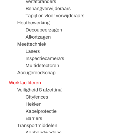
Verfafbranders
Behangverwijderaars
Tapijt en vloer verwijderaars
Houtbewerking
Decoupeerzagen
Afkortzagen
Meettechniek
Lasers
Inspectiecamera's
Multidetectoren
Accugereedschap
Werk faciliteren
Veiligheid & afzetting
Cityfences
Hekken
Kabelprotectie
Barriers
Transportmiddelen
Aanhangwagens