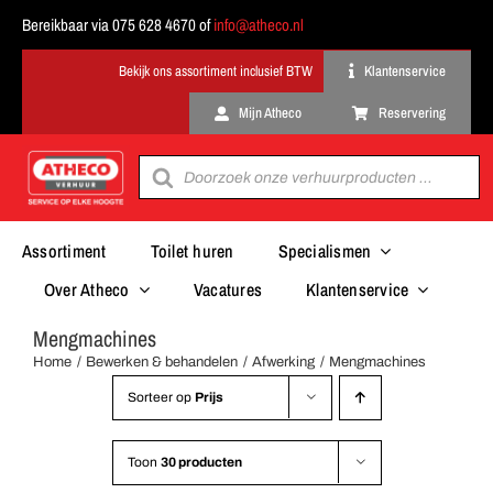
Ga
Bereikbaar via 075 628 4670 of
info@atheco.nl
naar
inhoud
Klantenservice
Mijn Atheco
Reservering
Producten
zoeken
Assortiment
Toilet huren
Specialismen
Over Atheco
Vacatures
Klantenservice
Mengmachines
Home
Bewerken & behandelen
Afwerking
Mengmachines
Sorteer op
Prijs
Toon
30 producten