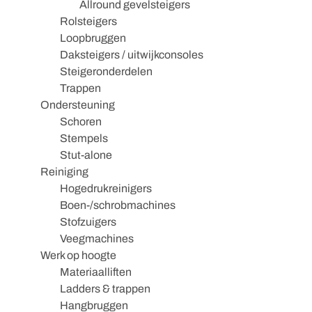
Allround gevelsteigers
Rolsteigers
Loopbruggen
Daksteigers / uitwijkconsoles
Steigeronderdelen
Trappen
Ondersteuning
Schoren
Stempels
Stut-alone
Reiniging
Hogedrukreinigers
Boen-/schrobmachines
Stofzuigers
Veegmachines
Werk op hoogte
Materiaalliften
Ladders & trappen
Hangbruggen