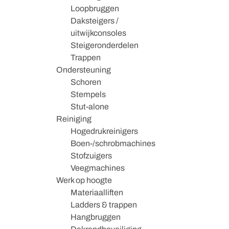
Loopbruggen
Daksteigers /
uitwijkconsoles
Steigeronderdelen
Trappen
Ondersteuning
Schoren
Stempels
Stut-alone
Reiniging
Hogedrukreinigers
Boen-/schrobmachines
Stofzuigers
Veegmachines
Werk op hoogte
Materiaalliften
Ladders & trappen
Hangbruggen