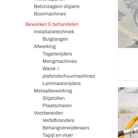
Betonzagen/-slijpers
Boormachines
Bewerken & behandelen
Installatietechniek
Buigtangen
Afwerking
Tegelsnijders
Mengmachines
Wand- /
plafondschuurmachines
Laminaatsnijders
Metaalbewerking
Slijptollen
Plaatscharen
Voorbereiden
Verfafbranders
Behangverwijderaars
Tapijt en vloer