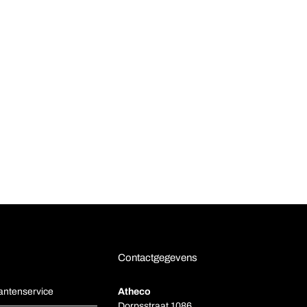
Contactgegevens
antenservice
Atheco
Dorpsstraat 1086