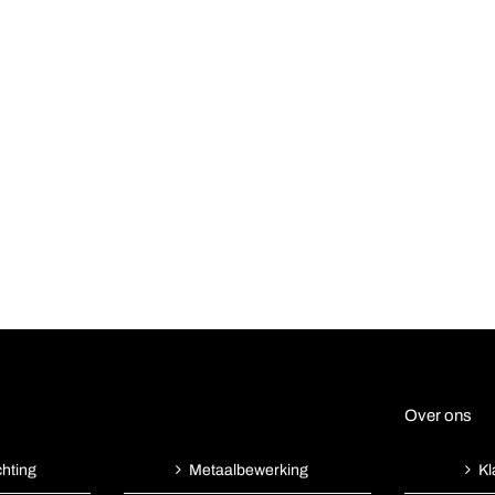
Over ons
chting
Kl
Metaalbewerking