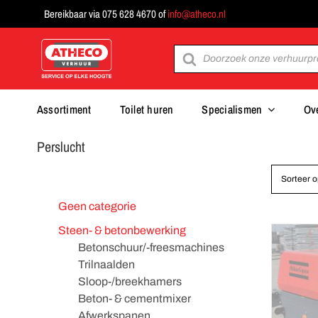
Ga
Bereikbaar via 075 628 4670 of
info@atheco.nl
naar
inhoud
Producten
zoeken
Assortiment
Toilet huren
Specialismen
Ov
Perslucht
Sorteer 
Geen categorie
Steen- & betonbewerking
Betonschuur/-freesmachines
Trilnaalden
Sloop-/breekhamers
Beton- & cementmixer
Afwerkspanen