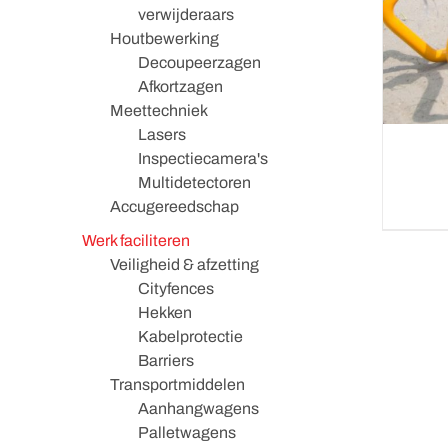
verwijderaars
Houtbewerking
Decoupeerzagen
Afkortzagen
Meettechniek
Lasers
Inspectiecamera's
Multidetectoren
Accugereedschap
Werk faciliteren
Veiligheid & afzetting
Cityfences
Hekken
Kabelprotectie
Barriers
Transportmiddelen
Aanhangwagens
Palletwagens