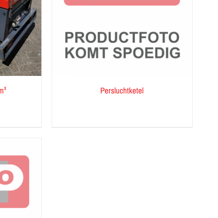
m³
Persluchtketel