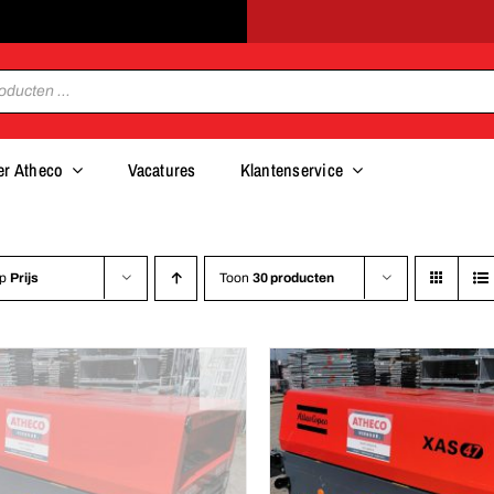
er Atheco
Vacatures
Klantenservice
op
Prijs
Toon
30 producten