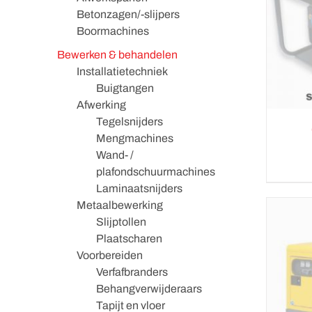
Betonzagen/-slijpers
Boormachines
Bewerken & behandelen
Installatietechniek
Buigtangen
Afwerking
Tegelsnijders
Mengmachines
Wand- /
plafondschuurmachines
Laminaatsnijders
Metaalbewerking
Slijptollen
Plaatscharen
Voorbereiden
Verfafbranders
Behangverwijderaars
Tapijt en vloer