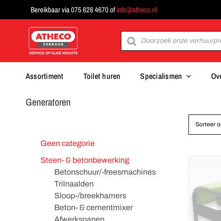
Ga
Bereikbaar via 075 628 4670 of
info@atheco.nl
naar
inhoud
Producten
zoeken
Assortiment
Toilet huren
Specialismen
Ov
Generatoren
Sorteer 
Geen categorie
Steen- & betonbewerking
Betonschuur/-freesmachines
Trilnaalden
Sloop-/breekhamers
Beton- & cementmixer
Afwerkspanen