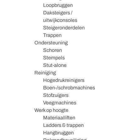
Loopbruggen
Daksteigers /
uitwijkconsoles
Steigeronderdelen
Trappen
Ondersteuning
Schoren
Stempels
Stut-alone
Reiniging
Hogedrukreinigers
Boen-/schrobmachines
Stofzuigers
Veegmachines
Werk op hoogte
Materiaalliften
Ladders & trappen
Hangbruggen