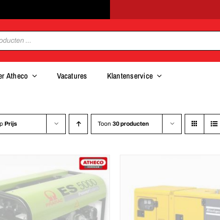
er Atheco
Vacatures
Klantenservice
op
Prijs
Toon
30 producten