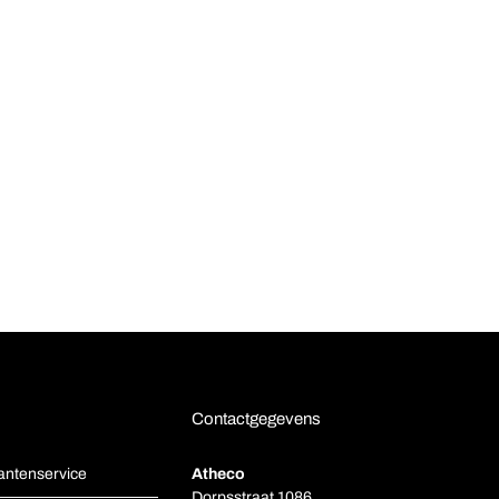
Contactgegevens
antenservice
Atheco
Dorpsstraat 1086