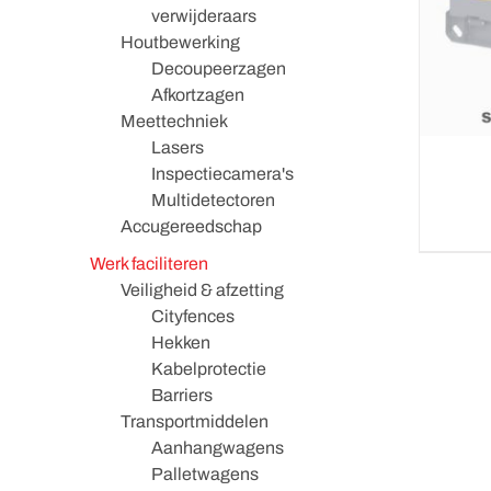
verwijderaars
Houtbewerking
Decoupeerzagen
Afkortzagen
Meettechniek
Lasers
Inspectiecamera's
Multidetectoren
Accugereedschap
Werk faciliteren
Veiligheid & afzetting
Cityfences
Hekken
Kabelprotectie
Barriers
Transportmiddelen
Aanhangwagens
Palletwagens