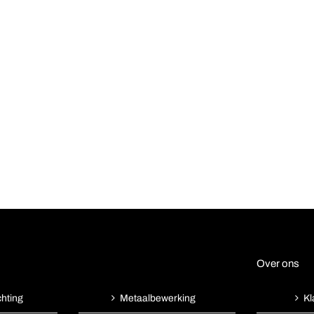
Over ons
chting
Kl
Metaalbewerking