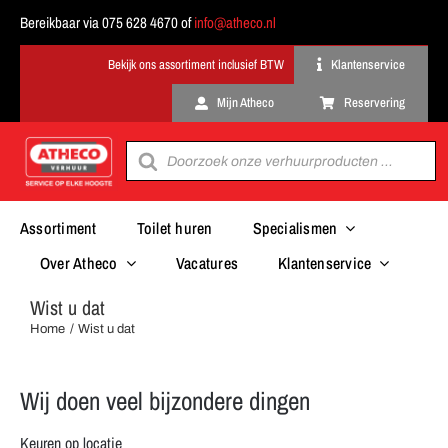
Ga
Bereikbaar via 075 628 4670 of
info@atheco.nl
naar
inhoud
Klantenservice
Mijn Atheco
Reservering
Producten
zoeken
Assortiment
Toilet huren
Specialismen
Over Atheco
Vacatures
Klantenservice
Wist u dat
Home
Wist u dat
Wij doen veel bijzondere dingen
Keuren op locatie