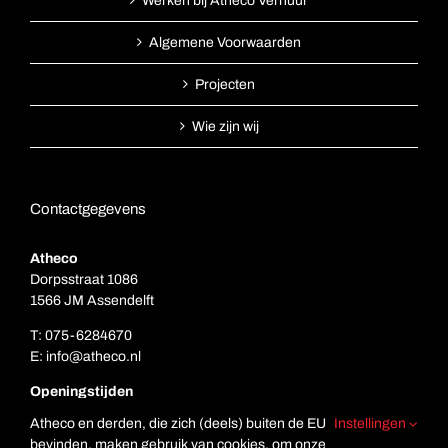
Werken bij Atheco Verhuur
Algemene Voorwaarden
Projecten
Wie zijn wij
Contactgegevens
Atheco
Dorpsstraat 1086
1566 JM Assendelft
T:
075-6284670
E:
info@atheco.nl
Openingstijden
Ma. t/m vr.: 7.00 – 17.00
Atheco en derden, die zich (deels) buiten de EU
Instellingen
Za: Gesloten
bevinden, maken gebruik van cookies, om onze