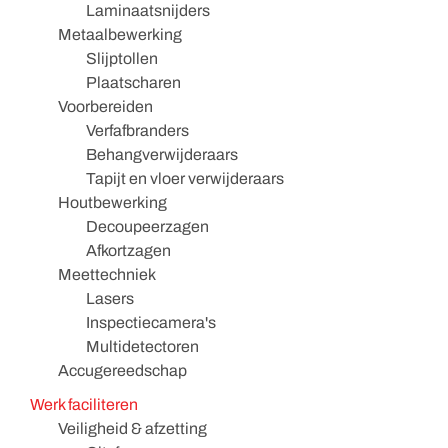
Laminaatsnijders
Metaalbewerking
Slijptollen
Plaatscharen
Voorbereiden
Verfafbranders
Behangverwijderaars
Tapijt en vloer verwijderaars
Houtbewerking
Decoupeerzagen
Afkortzagen
Meettechniek
Lasers
Inspectiecamera's
Multidetectoren
Accugereedschap
Werk faciliteren
Veiligheid & afzetting