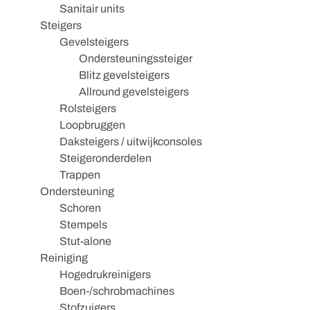
Sanitair units
Steigers
Gevelsteigers
Ondersteuningssteiger
Blitz gevelsteigers
Allround gevelsteigers
Rolsteigers
Loopbruggen
Daksteigers / uitwijkconsoles
Steigeronderdelen
Trappen
Ondersteuning
Schoren
Stempels
Stut-alone
Reiniging
Hogedrukreinigers
Boen-/schrobmachines
Stofzuigers