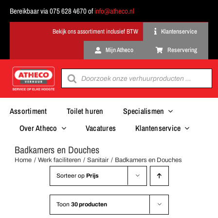
Ga
Bereikbaar via 075 628 4670 of
info@atheco.nl
naar
inhoud
Klantenservice
Mijn Atheco
Reservering
Producten
zoeken
Assortiment
Toilet huren
Specialismen
Over Atheco
Vacatures
Klantenservice
Badkamers en Douches
Home
Werk faciliteren
Sanitair
Badkamers en Douches
Sorteer op
Prijs
Toon
30 producten