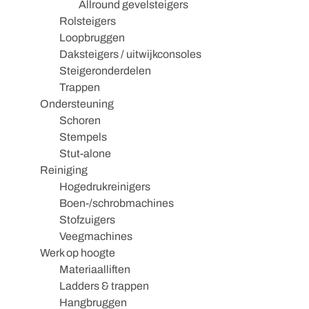
Allround gevelsteigers
Rolsteigers
Loopbruggen
Daksteigers / uitwijkconsoles
Steigeronderdelen
Trappen
Ondersteuning
Schoren
Stempels
Stut-alone
Reiniging
Hogedrukreinigers
Boen-/schrobmachines
Stofzuigers
Veegmachines
Werk op hoogte
Materiaalliften
Ladders & trappen
Hangbruggen