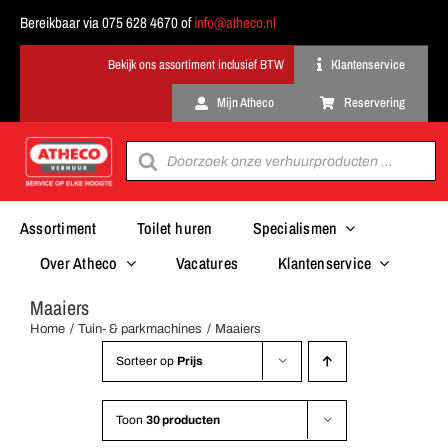
Ga
Bereikbaar via 075 628 4670 of
info@atheco.nl
naar
inhoud
Klantenservice
Mijn Atheco
Reservering
Producten
zoeken
Assortiment
Toilet huren
Specialismen
Over Atheco
Vacatures
Klantenservice
Maaiers
Home
Tuin- & parkmachines
Maaiers
Sorteer op
Prijs
Toon
30 producten