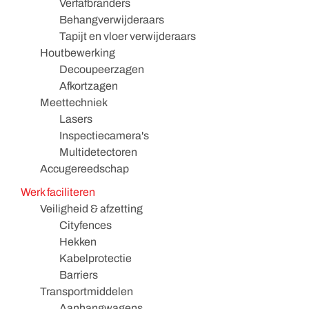
Verfafbranders
Behangverwijderaars
Tapijt en vloer verwijderaars
Houtbewerking
Decoupeerzagen
Afkortzagen
Meettechniek
Lasers
Inspectiecamera's
Multidetectoren
Accugereedschap
Werk faciliteren
Veiligheid & afzetting
Cityfences
Hekken
Kabelprotectie
Barriers
Transportmiddelen
Aanhangwagens