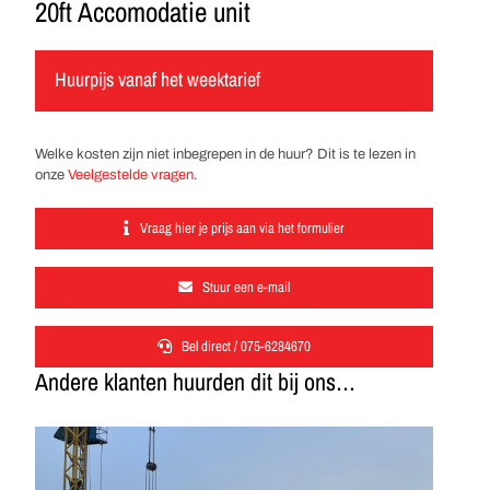
20ft Accomodatie unit
Huurpijs vanaf het weektarief
Welke kosten zijn niet inbegrepen in de huur? Dit is te lezen in
onze
Veelgestelde vragen
.
Vraag hier je prijs aan via het formulier
Stuur een e-mail
Bel direct / 075-6284670
Andere klanten huurden dit bij ons…