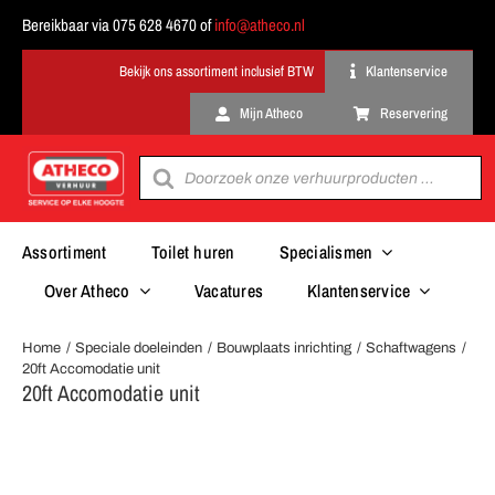
Ga
Bereikbaar via 075 628 4670 of
info@atheco.nl
naar
inhoud
Klantenservice
Mijn Atheco
Reservering
Producten
zoeken
Assortiment
Toilet huren
Specialismen
Over Atheco
Vacatures
Klantenservice
Home
Speciale doeleinden
Bouwplaats inrichting
Schaftwagens
20ft Accomodatie unit
20ft Accomodatie unit