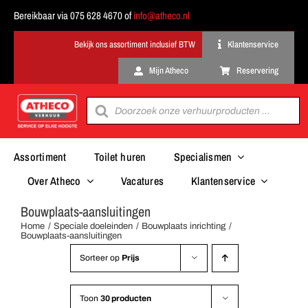
Ga
Bereikbaar via 075 628 4670 of
info@atheco.nl
naar
inhoud
Klantenservice
Mijn Atheco
Reservering
Producten
zoeken
Assortiment
Toilet huren
Specialismen
Over Atheco
Vacatures
Klantenservice
Bouwplaats-aansluitingen
Home
Speciale doeleinden
Bouwplaats inrichting
Bouwplaats-aansluitingen
Sorteer op
Prijs
Toon
30 producten