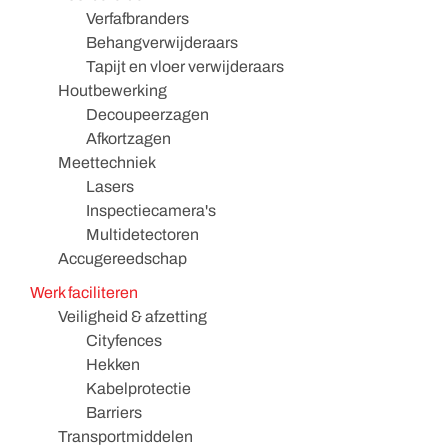
Verfafbranders
Behangverwijderaars
Tapijt en vloer verwijderaars
Houtbewerking
Decoupeerzagen
Afkortzagen
Meettechniek
Lasers
Inspectiecamera's
Multidetectoren
Accugereedschap
Werk faciliteren
Veiligheid & afzetting
Cityfences
Hekken
Kabelprotectie
Barriers
Transportmiddelen