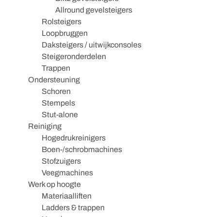
Allround gevelsteigers
Rolsteigers
Loopbruggen
Daksteigers / uitwijkconsoles
Steigeronderdelen
Trappen
Ondersteuning
Schoren
Stempels
Stut-alone
Reiniging
Hogedrukreinigers
Boen-/schrobmachines
Stofzuigers
Veegmachines
Werk op hoogte
Materiaalliften
Ladders & trappen