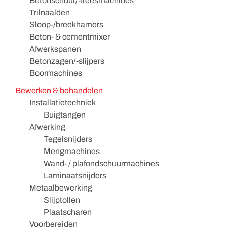
Betonschuur/-freesmachines
Trilnaalden
Sloop-/breekhamers
Beton- & cementmixer
Afwerkspanen
Betonzagen/-slijpers
Boormachines
Bewerken & behandelen
Installatietechniek
Buigtangen
Afwerking
Tegelsnijders
Mengmachines
Wand- / plafondschuurmachines
Laminaatsnijders
Metaalbewerking
Slijptollen
Plaatscharen
Voorbereiden