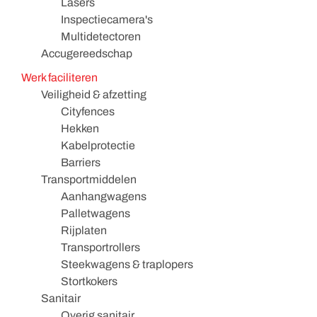
Lasers
Inspectiecamera's
Multidetectoren
Accugereedschap
Werk faciliteren
Veiligheid & afzetting
Cityfences
Hekken
Kabelprotectie
Barriers
Transportmiddelen
Aanhangwagens
Palletwagens
Rijplaten
Transportrollers
Steekwagens & traplopers
Stortkokers
Sanitair
Overig sanitair