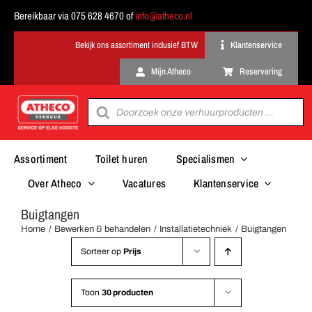
Ga
Bereikbaar via 075 628 4670 of
info@atheco.nl
naar
inhoud
Klantenservice
Mijn Atheco
Reservering
Producten
zoeken
Assortiment
Toilet huren
Specialismen
Over Atheco
Vacatures
Klantenservice
Buigtangen
Home
Bewerken & behandelen
Installatietechniek
Buigtangen
Sorteer op
Prijs
Toon
30 producten