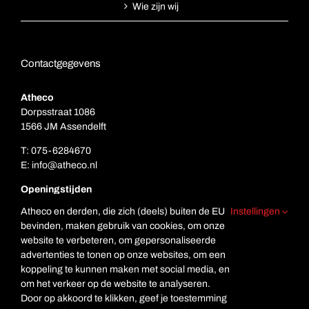
Wie zijn wij
Contactgegevens
Atheco
Dorpsstraat 1086
1566 JM Assendelft
T:
075-6284670
E:
info@atheco.nl
Openingstijden
Ma. t/m vr.: 7.00 – 17.00
Atheco en derden, die zich (deels) buiten de EU
Instellingen
Za: Gesloten
bevinden, maken gebruik van cookies, om onze
Zo. Gesloten
website te verbeteren, om gepersonaliseerde
advertenties te tonen op onze websites, om een
koppeling te kunnen maken met social media, en
om het verkeer op de website te analyseren.
Door op akkoord te klikken, geef je toestemming