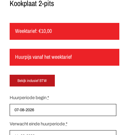
Kookplaat 2-pits
Weektarief:
€
10,00
Huurpijs vanaf het weektarief
Huurperiode begin
*
Verwacht einde huurperiode
*