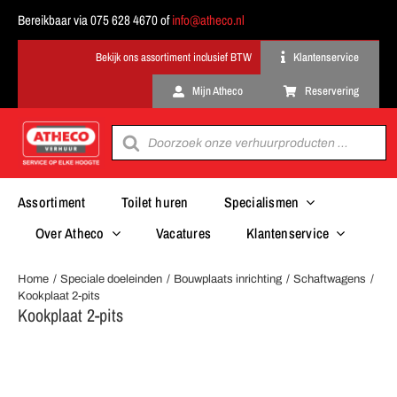
Ga
Bereikbaar via 075 628 4670 of
info@atheco.nl
naar
inhoud
Klantenservice
Mijn Atheco
Reservering
Producten
zoeken
Assortiment
Toilet huren
Specialismen
Over Atheco
Vacatures
Klantenservice
Home
Speciale doeleinden
Bouwplaats inrichting
Schaftwagens
Kookplaat 2-pits
Kookplaat 2-pits