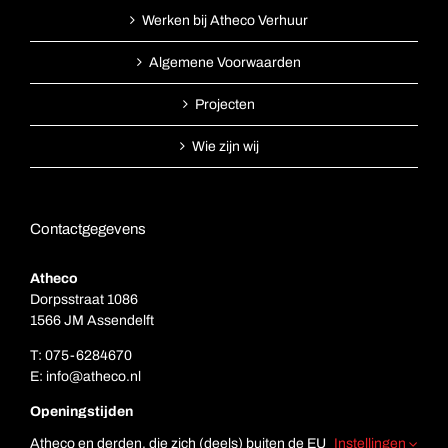
Werken bij Atheco Verhuur
Algemene Voorwaarden
Projecten
Wie zijn wij
Contactgegevens
Atheco
Dorpsstraat 1086
1566 JM Assendelft
T:
075-6284670
E:
info@atheco.nl
Openingstijden
Ma. t/m vr.: 7.00 – 17.00
Atheco en derden, die zich (deels) buiten de EU
Instellingen