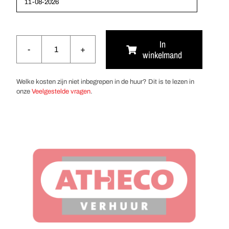
In
winkelmand
Kookplaat
2-
pits
Welke kosten zijn niet inbegrepen in de huur? Dit is te lezen in
aantal
onze
Veelgestelde vragen
.