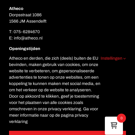
Atheco
Dorpsstraat 1086
1566 JM Assendelft
T:
075-6284670
E:
info@atheco.nl
Openingstijden
Ma. t/m vr.: 7.00 – 17.00
Atheco en derden, die zich (deels) buiten de EU
Instellingen
Za: Gesloten
bevinden, maken gebruik van cookies, om onze
Zo. Gesloten
website te verbeteren, om gepersonaliseerde
advertenties te tonen op onze websites, om een
koppeling te kunnen maken met social media, en
om het verkeer op de website te analyseren.
Door op akkoord te klikken, geef je toestemming
voor het plaatsen van alle cookies zoals
omschreven in onze privacy verklaring. Ga voor
meer informatie naar op de pagina privacy
© Copyright Atheco
0
verklaring
Deze website is beveiligd met reCAPTCHA en de Google
Privacyverklaring
en
Servicevoorwaarden
zijn toegepast.