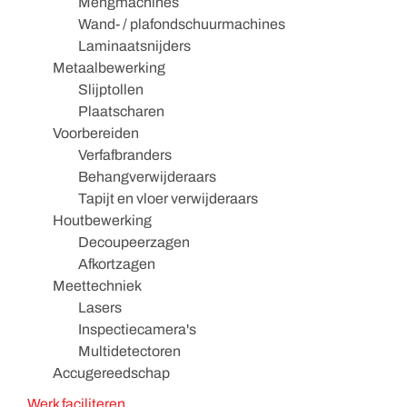
Mengmachines
Wand- / plafondschuurmachines
Laminaatsnijders
Metaalbewerking
Slijptollen
Plaatscharen
Voorbereiden
Verfafbranders
Behangverwijderaars
Tapijt en vloer verwijderaars
Houtbewerking
Decoupeerzagen
Afkortzagen
Meettechniek
Lasers
Inspectiecamera's
Multidetectoren
Accugereedschap
Werk faciliteren