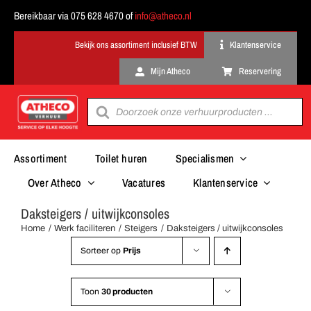
Ga
Bereikbaar via 075 628 4670 of
info@atheco.nl
naar
inhoud
Klantenservice
Mijn Atheco
Reservering
Producten
zoeken
Assortiment
Toilet huren
Specialismen
Over Atheco
Vacatures
Klantenservice
Daksteigers / uitwijkconsoles
Home
Werk faciliteren
Steigers
Daksteigers / uitwijkconsoles
Sorteer op
Prijs
Toon
30 producten