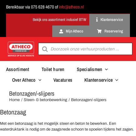
Ga
Bereikbaar via 075 628 4670 of
info@atheco.nl
naar
inhoud
Klantenservice
Mijn Atheco
Reservering
Producten
zoeken
Assortiment
Toilet huren
Specialismen
Over Atheco
Vacatures
Klantenservice
Betonzagen/-slijpers
Home
Steen- & betonbewerking
Betonzagen/-slijpers
Betonzaag
Met een betonzaag is het mogelijk steen en beton te bewerken. Een
waterdruktank is nodig om de zaagsnede schoon te spoelen tijdens het zagen.