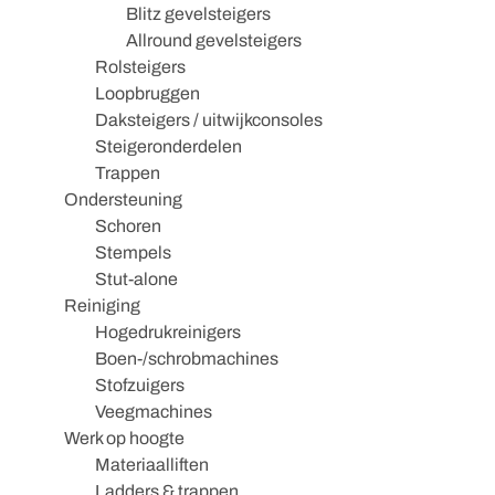
Blitz gevelsteigers
Allround gevelsteigers
Rolsteigers
Loopbruggen
Daksteigers / uitwijkconsoles
Steigeronderdelen
Trappen
Ondersteuning
Schoren
Stempels
Stut-alone
Reiniging
Hogedrukreinigers
Boen-/schrobmachines
Stofzuigers
Veegmachines
Werk op hoogte
Materiaalliften
Ladders & trappen