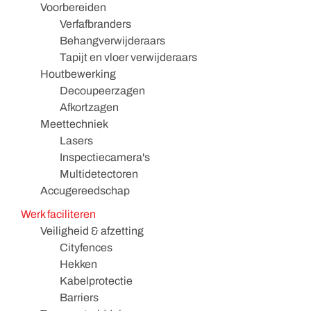
Voorbereiden
Verfafbranders
Behangverwijderaars
Tapijt en vloer verwijderaars
Houtbewerking
Decoupeerzagen
Afkortzagen
Meettechniek
Lasers
Inspectiecamera's
Multidetectoren
Accugereedschap
Werk faciliteren
Veiligheid & afzetting
Cityfences
Hekken
Kabelprotectie
Barriers