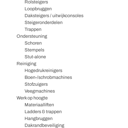
Rolsteigers
Loopbruggen
Daksteigers / uitwijkconsoles
Steigeronderdelen
Trappen
Ondersteuning
Schoren
Stempels
Stut-alone
Reiniging
Hogedrukreinigers
Boen-/schrobmachines
Stofzuigers
Veegmachines
Werk op hoogte
Materiaalliften
Ladders & trappen
Hangbruggen
Dakrandbeveiliging