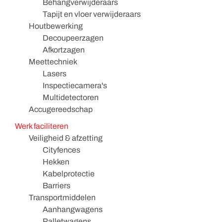
Behangverwijderaars
Tapijt en vloer verwijderaars
Houtbewerking
Decoupeerzagen
Afkortzagen
Meettechniek
Lasers
Inspectiecamera's
Multidetectoren
Accugereedschap
Werk faciliteren
Veiligheid & afzetting
Cityfences
Hekken
Kabelprotectie
Barriers
Transportmiddelen
Aanhangwagens
Palletwagens