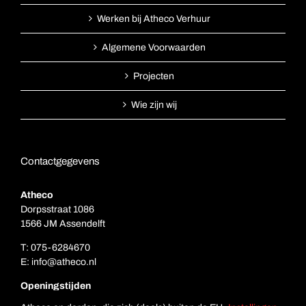
Werken bij Atheco Verhuur
Algemene Voorwaarden
Projecten
Wie zijn wij
Contactgegevens
Atheco
Dorpsstraat 1086
1566 JM Assendelft
T:
075-6284670
E:
info@atheco.nl
Openingstijden
Ma. t/m vr.: 7.00 – 17.00