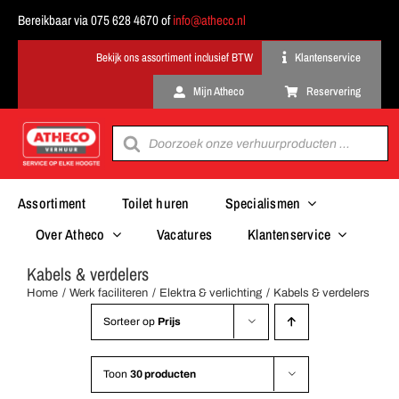
Ga
Bereikbaar via 075 628 4670 of
info@atheco.nl
naar
inhoud
Klantenservice
Mijn Atheco
Reservering
Producten
zoeken
Assortiment
Toilet huren
Specialismen
Over Atheco
Vacatures
Klantenservice
Kabels & verdelers
Home
Werk faciliteren
Elektra & verlichting
Kabels & verdelers
Sorteer op
Prijs
Toon
30 producten