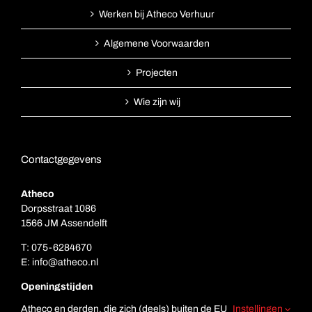
Werken bij Atheco Verhuur
Algemene Voorwaarden
Projecten
Wie zijn wij
Contactgegevens
Atheco
Dorpsstraat 1086
1566 JM Assendelft
T:
075-6284670
E:
info@atheco.nl
Openingstijden
Ma. t/m vr.: 7.00 – 17.00
Atheco en derden, die zich (deels) buiten de EU
Instellingen