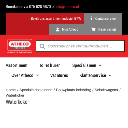
Ga
Bereikbaar via 075 628 4670 of
info@atheco.nl
naar
inhoud
Klantenservice
Mijn Atheco
Reservering
Producten
zoeken
Assortiment
Toilet huren
Specialismen
Over Atheco
Vacatures
Klantenservice
Home
Speciale doeleinden
Bouwplaats inrichting
Schaftwagens
Waterkoker
Waterkoker