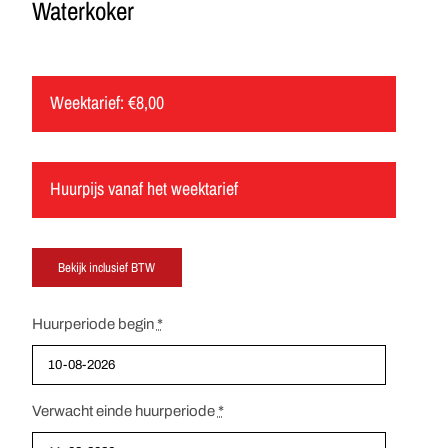
Waterkoker
Weektarief:
€
8,00
Huurpijs vanaf het weektarief
Huurperiode begin
*
Verwacht einde huurperiode
*