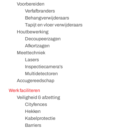
Voorbereiden
Verfafbranders
Behangverwijderaars
Tapijt en vloer verwijderaars
Houtbewerking
Decoupeerzagen
Afkortzagen
Meettechniek
Lasers
Inspectiecamera's
Multidetectoren
Accugereedschap
Werk faciliteren
Veiligheid & afzetting
Cityfences
Hekken
Kabelprotectie
Barriers