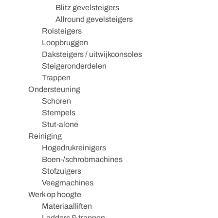
Blitz gevelsteigers
Allround gevelsteigers
Rolsteigers
Loopbruggen
Daksteigers / uitwijkconsoles
Steigeronderdelen
Trappen
Ondersteuning
Schoren
Stempels
Stut-alone
Reiniging
Hogedrukreinigers
Boen-/schrobmachines
Stofzuigers
Veegmachines
Werk op hoogte
Materiaalliften
Ladders & trappen