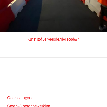
Kunststof verkeersbarrier rood/wit
Geen categorie
Steen- & betonbewerking