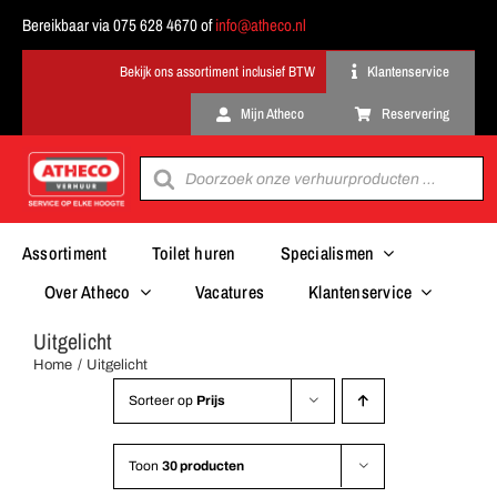
Ga
Bereikbaar via 075 628 4670 of
info@atheco.nl
naar
inhoud
Klantenservice
Mijn Atheco
Reservering
Producten
zoeken
Assortiment
Toilet huren
Specialismen
Over Atheco
Vacatures
Klantenservice
Uitgelicht
Home
Uitgelicht
Sorteer op
Prijs
Toon
30 producten