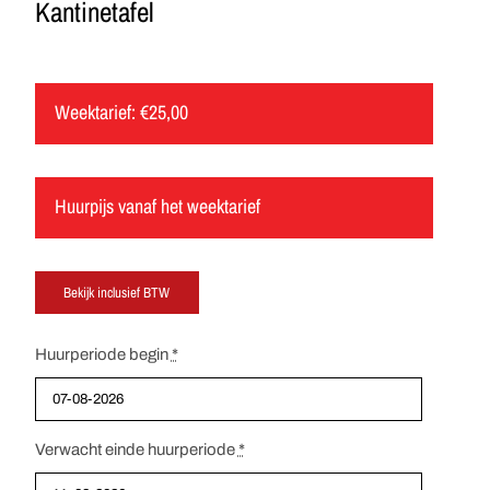
Kantinetafel
Weektarief:
€
25,00
Huurpijs vanaf het weektarief
Huurperiode begin
*
Verwacht einde huurperiode
*