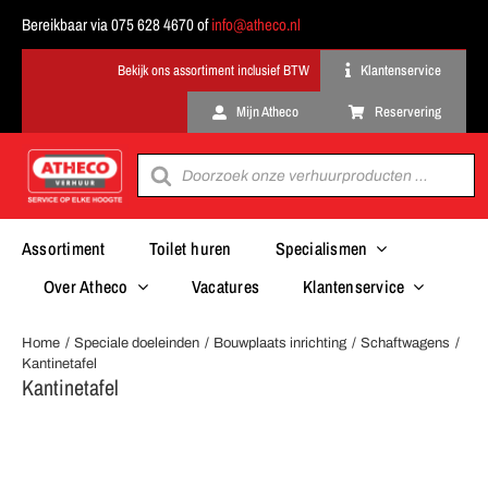
Ga
Bereikbaar via 075 628 4670 of
info@atheco.nl
naar
inhoud
Klantenservice
Mijn Atheco
Reservering
Producten
zoeken
Assortiment
Toilet huren
Specialismen
Over Atheco
Vacatures
Klantenservice
Home
Speciale doeleinden
Bouwplaats inrichting
Schaftwagens
Kantinetafel
Kantinetafel