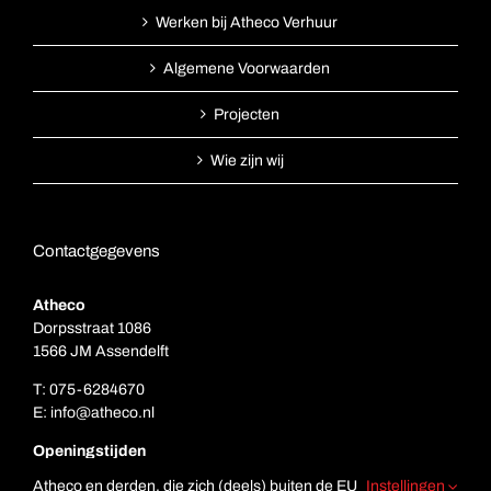
Werken bij Atheco Verhuur
Algemene Voorwaarden
Projecten
Wie zijn wij
Contactgegevens
Atheco
Dorpsstraat 1086
1566 JM Assendelft
T:
075-6284670
E:
info@atheco.nl
Openingstijden
Ma. t/m vr.: 7.00 – 17.00
Atheco en derden, die zich (deels) buiten de EU
Instellingen