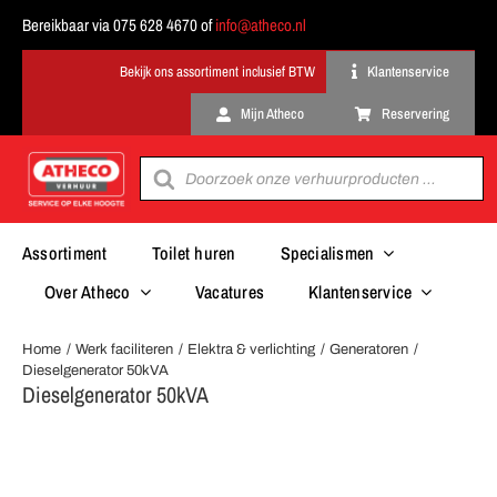
Ga
Bereikbaar via 075 628 4670 of
info@atheco.nl
naar
inhoud
Klantenservice
Mijn Atheco
Reservering
Producten
zoeken
Assortiment
Toilet huren
Specialismen
Over Atheco
Vacatures
Klantenservice
Home
Werk faciliteren
Elektra & verlichting
Generatoren
Dieselgenerator 50kVA
Dieselgenerator 50kVA