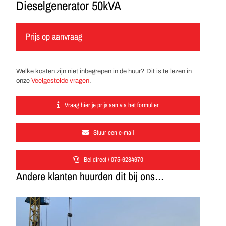
Dieselgenerator 50kVA
Prijs op aanvraag
Welke kosten zijn niet inbegrepen in de huur? Dit is te lezen in
onze
Veelgestelde vragen
.
Vraag hier je prijs aan via het formulier
Stuur een e-mail
Bel direct / 075-6284670
Andere klanten huurden dit bij ons…