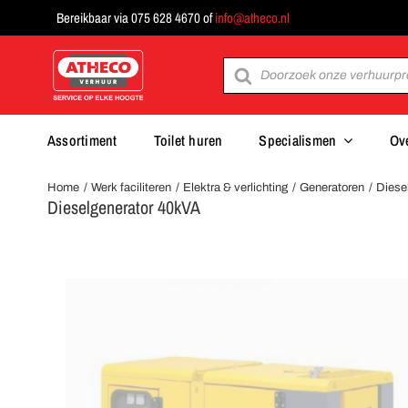
Ga
Bereikbaar via 075 628 4670 of
info@atheco.nl
naar
inhoud
Producten
zoeken
Assortiment
Toilet huren
Specialismen
Ov
Home
Werk faciliteren
Elektra & verlichting
Generatoren
Diese
Dieselgenerator 40kVA