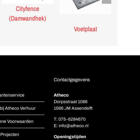
Cityfence
Kunstst
(Damwandhek)
Voetplaat
Contactgegevens
antenservice
Atheco
Dorpsstraat 1086
bij Atheco Verhuur
1566 JM Assendelft
T:
075-6284670
ene Voorwaarden
E:
info@atheco.nl
Projecten
Openingstijden