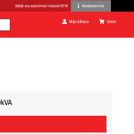
Klantenservice
Mijn Atheco
Order
0kVA