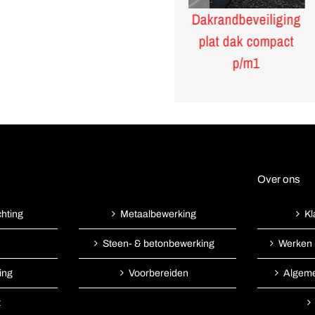
Kunststof
Dakrandbeveiliging
verkeersbarrier
plat dak compact
wit/rood
p/m1
Over ons
chting
Kl
Metaalbewerking
Werken 
Steen- & betonbewerking
ing
Algem
Voorbereiden
t