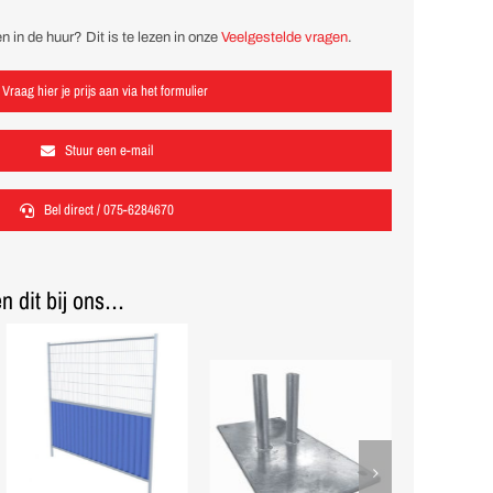
n in de huur? Dit is te lezen in onze
Veelgestelde vragen
.
Vraag hier je prijs aan via het formulier
Stuur een e-mail
Bel direct / 075-6284670
n dit bij ons…