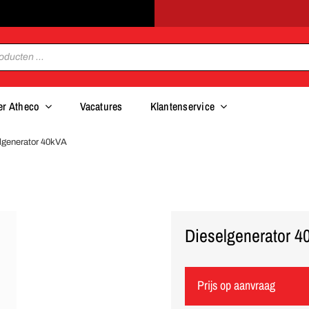
er Atheco
Vacatures
Klantenservice
lgenerator 40kVA
Dieselgenerator 4
Prijs op aanvraag