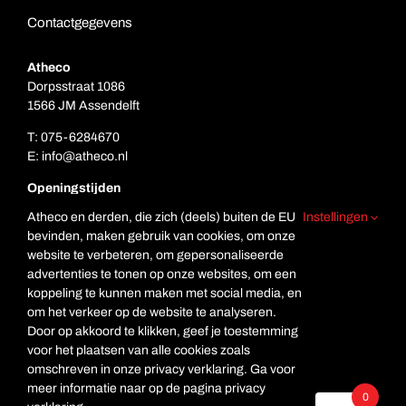
Contactgegevens
Atheco
Dorpsstraat 1086
1566 JM Assendelft
T:
075-6284670
E:
info@atheco.nl
Openingstijden
Ma. t/m vr.: 7.00 – 17.00
Atheco en derden, die zich (deels) buiten de EU
Instellingen
Za: Gesloten
bevinden, maken gebruik van cookies, om onze
Zo. Gesloten
website te verbeteren, om gepersonaliseerde
advertenties te tonen op onze websites, om een
koppeling te kunnen maken met social media, en
om het verkeer op de website te analyseren.
Door op akkoord te klikken, geef je toestemming
voor het plaatsen van alle cookies zoals
omschreven in onze privacy verklaring. Ga voor
meer informatie naar op de pagina privacy
© Copyright Atheco
0