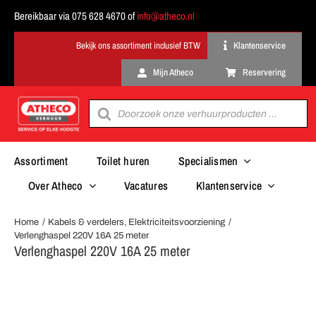
Ga
Bereikbaar via 075 628 4670 of
info@atheco.nl
naar
inhoud
Klantenservice
Mijn Atheco
Reservering
Producten
zoeken
Assortiment
Toilet huren
Specialismen
Over Atheco
Vacatures
Klantenservice
Home
Kabels & verdelers
Elektriciteitsvoorziening
Verlenghaspel 220V 16A 25 meter
Verlenghaspel 220V 16A 25 meter