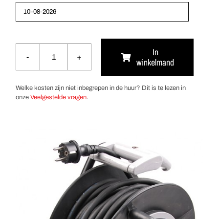
In
winkelmand
Verlenghaspel
220V
16A
Welke kosten zijn niet inbegrepen in de huur? Dit is te lezen in
25
onze
Veelgestelde vragen
.
meter
aantal