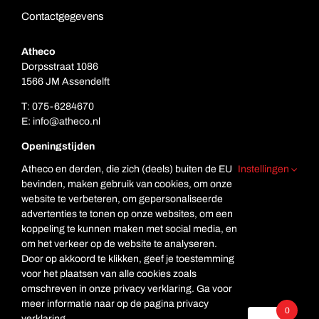
Contactgegevens
Atheco
Dorpsstraat 1086
1566 JM Assendelft
T:
075-6284670
E:
info@atheco.nl
Openingstijden
Ma. t/m vr.: 7.00 – 17.00
Atheco en derden, die zich (deels) buiten de EU
Instellingen
Za: Gesloten
bevinden, maken gebruik van cookies, om onze
Zo. Gesloten
website te verbeteren, om gepersonaliseerde
advertenties te tonen op onze websites, om een
koppeling te kunnen maken met social media, en
om het verkeer op de website te analyseren.
Door op akkoord te klikken, geef je toestemming
voor het plaatsen van alle cookies zoals
omschreven in onze privacy verklaring. Ga voor
meer informatie naar op de pagina privacy
© Copyright Atheco
0
verklaring