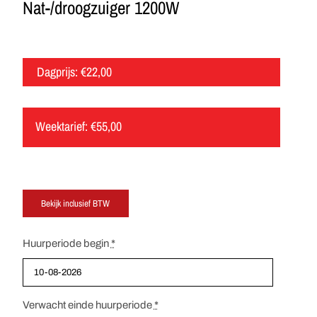
Nat-/droogzuiger 1200W
Dagprijs:
€
22,00
Weektarief:
€
55,00
Huurperiode begin
*
Verwacht einde huurperiode
*