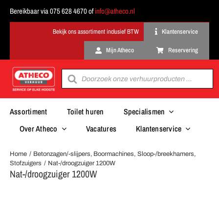
Ga
Bereikbaar via 075 628 4670 of
info@atheco.nl
naar
inhoud
Klantenservice
Mijn Atheco
Reservering
Producten
zoeken
Assortiment
Toilet huren
Specialismen
Over Atheco
Vacatures
Klantenservice
Home
Betonzagen/-slijpers
Boormachines
Sloop-/breekhamers
Stofzuigers
Nat-/droogzuiger 1200W
Nat-/droogzuiger 1200W