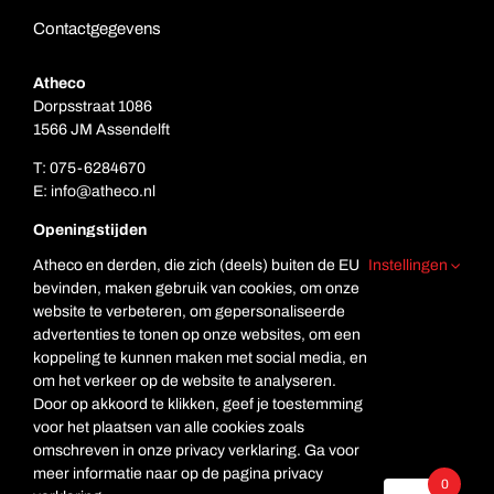
Contactgegevens
Atheco
Dorpsstraat 1086
1566 JM Assendelft
T:
075-6284670
E:
info@atheco.nl
Openingstijden
Ma. t/m vr.: 7.00 – 17.00
Atheco en derden, die zich (deels) buiten de EU
Instellingen
Za: Gesloten
bevinden, maken gebruik van cookies, om onze
Zo. Gesloten
website te verbeteren, om gepersonaliseerde
advertenties te tonen op onze websites, om een
koppeling te kunnen maken met social media, en
om het verkeer op de website te analyseren.
Door op akkoord te klikken, geef je toestemming
voor het plaatsen van alle cookies zoals
omschreven in onze privacy verklaring. Ga voor
meer informatie naar op de pagina privacy
© Copyright Atheco
0