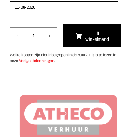
In
winkelmand
Beton
afwerkspaan
1,5
Welke kosten zijn niet inbegrepen in de huur? Dit is te lezen in
meter
onze
Veelgestelde vragen
.
aantal