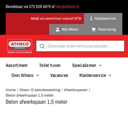
Ga
Bereikbaar via 075 628 4670 of
info@atheco.nl
naar
inhoud
Klantenservice
Mijn Atheco
Reservering
Producten
zoeken
Assortiment
Toilet huren
Specialismen
Over Atheco
Vacatures
Klantenservice
Home
Steen- & betonbewerking
Afwerkspanen
Beton afwerkspaan 1,5 meter
Beton afwerkspaan 1,5 meter