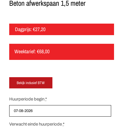
Beton afwerkspaan 1,5 meter
Dagprijs:
€
27,20
Weektarief:
€
68,00
Huurperiode begin
*
Verwacht einde huurperiode
*