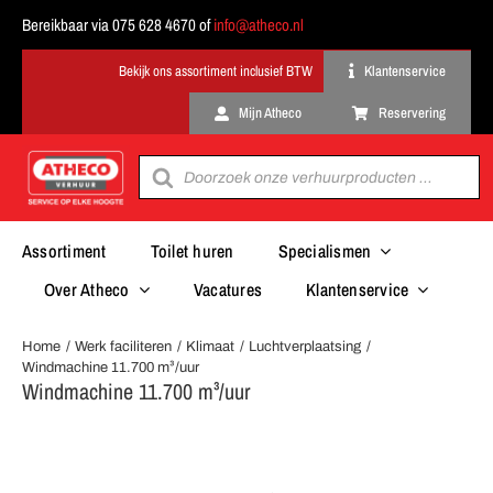
Ga
Bereikbaar via 075 628 4670 of
info@atheco.nl
naar
inhoud
Klantenservice
Mijn Atheco
Reservering
Producten
zoeken
Assortiment
Toilet huren
Specialismen
Over Atheco
Vacatures
Klantenservice
Home
Werk faciliteren
Klimaat
Luchtverplaatsing
Windmachine 11.700 m³/uur
Windmachine 11.700 m³/uur