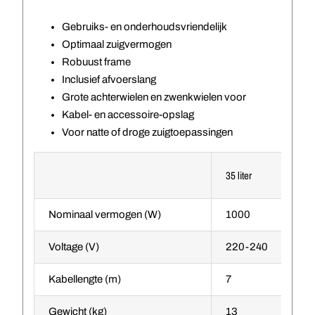
Gebruiks- en onderhoudsvriendelijk
Optimaal zuigvermogen
Robuust frame
Inclusief afvoerslang
Grote achterwielen en zwenkwielen voor
Kabel- en accessoire-opslag
Voor natte of droge zuigtoepassingen
35 liter
55 l
Nominaal vermogen (W)
1000
20
Voltage (V)
220-240
22
Kabellengte (m)
7
8
Gewicht (kg)
13
24