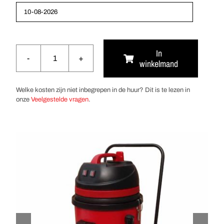
In
winkelmand
Waterstofzuiger
55
liter
Welke kosten zijn niet inbegrepen in de huur? Dit is te lezen in
aantal
onze
Veelgestelde vragen
.