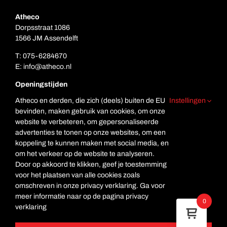
Atheco
Dorpsstraat 1086
1566 JM Assendelft
T:
075-6284670
E:
info@atheco.nl
Openingstijden
Ma. t/m vr.: 7.00 – 17.00
Atheco en derden, die zich (deels) buiten de EU
Instellingen
Za: Gesloten
bevinden, maken gebruik van cookies, om onze
Zo. Gesloten
website te verbeteren, om gepersonaliseerde
advertenties te tonen op onze websites, om een
koppeling te kunnen maken met social media, en
om het verkeer op de website te analyseren.
Door op akkoord te klikken, geef je toestemming
voor het plaatsen van alle cookies zoals
omschreven in onze privacy verklaring. Ga voor
meer informatie naar op de pagina privacy
© Copyright Atheco
0
verklaring
Deze website is beveiligd met reCAPTCHA en de Google
Privacyverklaring
en