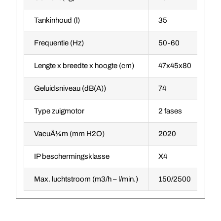
Tankinhoud (l)
35
55
Frequentie (Hz)
50-60
50
Lengte x breedte x hoogte (cm)
47x45x80
63
Geluidsniveau (dB(A))
74
74
Type zuigmotor
2 fases
2 
VacuÃ¼m (mm H2O)
2020
22
IP beschermingsklasse
X4
X4
Max. luchtstroom (m3/h – l/min.)
150/2500
30