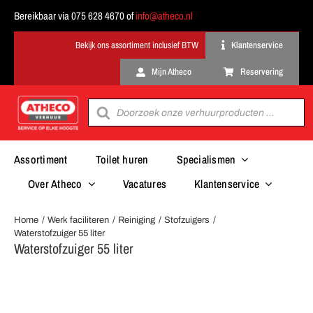
Ga
Bereikbaar via 075 628 4670 of
info@atheco.nl
naar
inhoud
Klantenservice
Mijn Atheco
Reservering
Producten
zoeken
Assortiment
Toilet huren
Specialismen
Over Atheco
Vacatures
Klantenservice
Home
Werk faciliteren
Reiniging
Stofzuigers
Waterstofzuiger 55 liter
Waterstofzuiger 55 liter