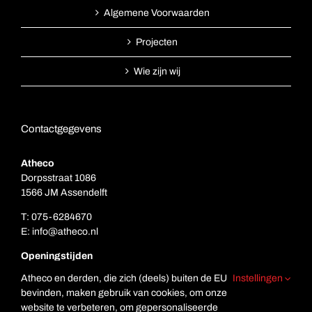
Algemene Voorwaarden
Projecten
Wie zijn wij
Contactgegevens
Atheco
Dorpsstraat 1086
1566 JM Assendelft
T:
075-6284670
E:
info@atheco.nl
Openingstijden
Ma. t/m vr.: 7.00 – 17.00
Atheco en derden, die zich (deels) buiten de EU
Instellingen
Za: Gesloten
bevinden, maken gebruik van cookies, om onze
Zo. Gesloten
website te verbeteren, om gepersonaliseerde