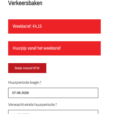
Verkeersbaken
Weektarief:
€
4,15
Huurpijs vanaf het weektarief
Huurperiode begin
*
Verwacht einde huurperiode
*