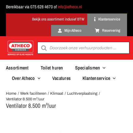
Ga
Bereikbaar via 075 628 4670 of
info@atheco.nl
naar
inhoud
Klantenservice
Mijn Atheco
Reservering
Producten
zoeken
Assortiment
Toilet huren
Specialismen
Over Atheco
Vacatures
Klantenservice
Home
Werk faciliteren
Klimaat
Luchtverplaatsing
Ventilator 8.500 m³/uur
Ventilator 8.500 m³/uur