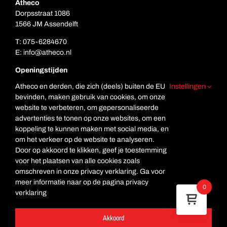
Atheco
Dorpsstraat 1086
1566 JM Assendelft
T:
075-6284670
E:
info@atheco.nl
Openingstijden
Ma. t/m vr.: 7.00 – 17.00
Atheco en derden, die zich (deels) buiten de EU
Instellingen
Za: Gesloten
bevinden, maken gebruik van cookies, om onze
Zo. Gesloten
website te verbeteren, om gepersonaliseerde
advertenties te tonen op onze websites, om een
koppeling te kunnen maken met social media, en
om het verkeer op de website te analyseren.
Door op akkoord te klikken, geef je toestemming
voor het plaatsen van alle cookies zoals
omschreven in onze privacy verklaring. Ga voor
meer informatie naar op de pagina privacy
© Copyright Atheco
0
verklaring
Deze website is beveiligd met reCAPTCHA en de Google
Privacyverklaring
en
Servicevoorwaarden
zijn toegepast.
Akkoord