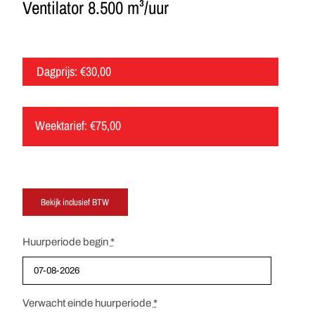
Ventilator 8.500 m³/uur
Dagprijs:
€
30,00
Weektarief:
€
75,00
Huurperiode begin
*
Verwacht einde huurperiode
*