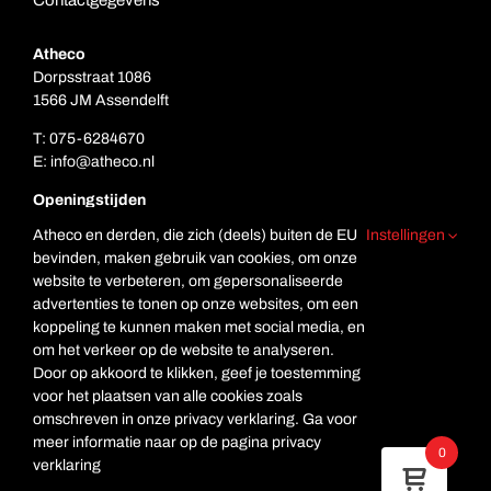
Contactgegevens
Atheco
Dorpsstraat 1086
1566 JM Assendelft
T:
075-6284670
E:
info@atheco.nl
Openingstijden
Ma. t/m vr.: 7.00 – 17.00
Atheco en derden, die zich (deels) buiten de EU
Instellingen
Za: Gesloten
bevinden, maken gebruik van cookies, om onze
Zo. Gesloten
website te verbeteren, om gepersonaliseerde
advertenties te tonen op onze websites, om een
koppeling te kunnen maken met social media, en
om het verkeer op de website te analyseren.
Door op akkoord te klikken, geef je toestemming
voor het plaatsen van alle cookies zoals
omschreven in onze privacy verklaring. Ga voor
meer informatie naar op de pagina privacy
© Copyright Atheco
0
verklaring