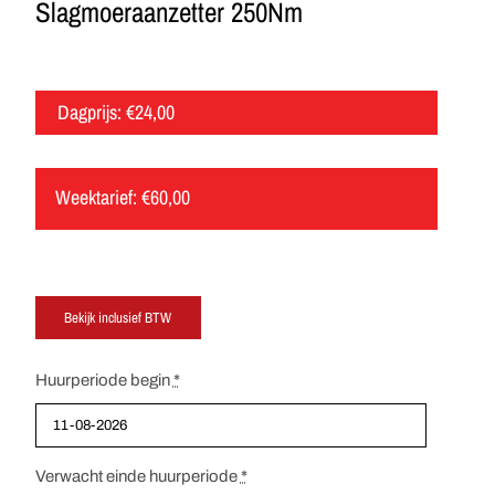
Slagmoeraanzetter 250Nm
Dagprijs:
€
24,00
Weektarief:
€
60,00
Huurperiode begin
*
Verwacht einde huurperiode
*