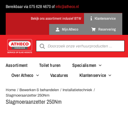
Ga
Bereikbaar via 075 628 4670 of
info@atheco.nl
naar
inhoud
Klantenservice
Mijn Atheco
Reservering
Producten
zoeken
Assortiment
Toilet huren
Specialismen
Over Atheco
Vacatures
Klantenservice
Home
Bewerken & behandelen
Installatietechniek
Slagmoeraanzetter 250Nm
Slagmoeraanzetter 250Nm