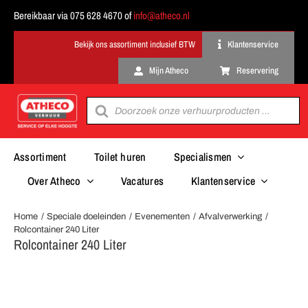
Ga
Bereikbaar via 075 628 4670 of
info@atheco.nl
naar
inhoud
Klantenservice
Mijn Atheco
Reservering
Producten
zoeken
Assortiment
Toilet huren
Specialismen
Over Atheco
Vacatures
Klantenservice
Home
Speciale doeleinden
Evenementen
Afvalverwerking
Rolcontainer 240 Liter
Rolcontainer 240 Liter