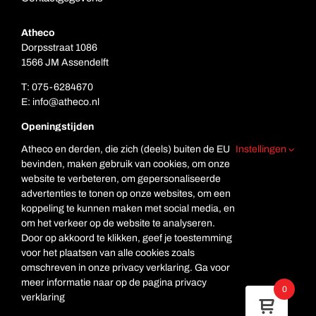
Atheco
Dorpsstraat 1086
1566 JM Assendelft
T:
075-6284670
E:
info@atheco.nl
Openingstijden
Ma. t/m vr.: 7.00 – 17.00
Atheco en derden, die zich (deels) buiten de EU
Instellingen
Za: Gesloten
bevinden, maken gebruik van cookies, om onze
Zo. Gesloten
website te verbeteren, om gepersonaliseerde
advertenties te tonen op onze websites, om een
koppeling te kunnen maken met social media, en
om het verkeer op de website te analyseren.
Door op akkoord te klikken, geef je toestemming
voor het plaatsen van alle cookies zoals
omschreven in onze privacy verklaring. Ga voor
meer informatie naar op de pagina privacy
© Copyright Atheco
0
verklaring
Deze website is beveiligd met reCAPTCHA en de Google
Privacyverklaring
en