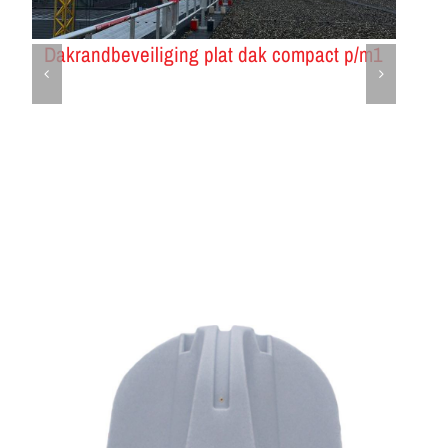
ak compact p/m1
Cityfence (Damwandhek)