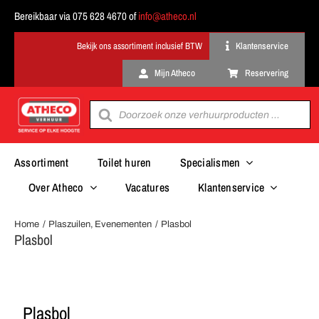
Ga
Bereikbaar via 075 628 4670 of
info@atheco.nl
naar
inhoud
Klantenservice
Mijn Atheco
Reservering
Producten
zoeken
Assortiment
Toilet huren
Specialismen
Over Atheco
Vacatures
Klantenservice
Home
Plaszuilen
Evenementen
Plasbol
Plasbol
Plasbol