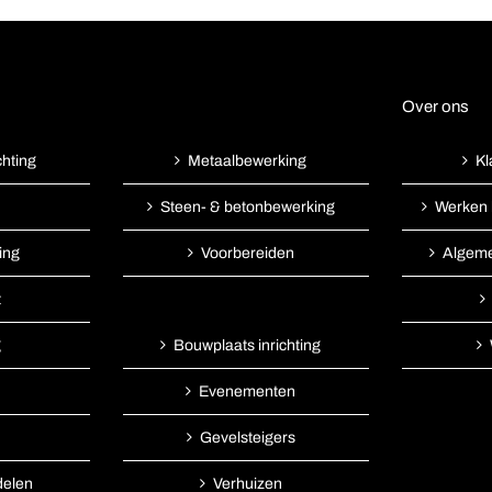
Over ons
chting
Kl
Metaalbewerking
Werken 
Steen- & betonbewerking
ing
Algem
Voorbereiden
t
g
Bouwplaats inrichting
Evenementen
Gevelsteigers
delen
Verhuizen