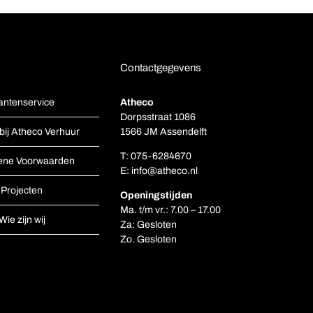
Contactgegevens
antenservice
Atheco
Dorpsstraat 1086
bij Atheco Verhuur
1566 JM Assendelft
T:
075-6284670
ene Voorwaarden
E:
info@atheco.nl
Projecten
Openingstijden
Ma. t/m vr.: 7.00 – 17.00
Wie zijn wij
Za: Gesloten
Zo. Gesloten