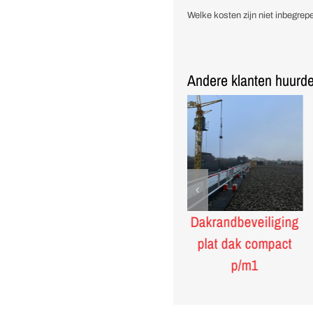
aantal
Welke kosten zijn niet inbegrepe
Andere klanten huurde
Kunststof
Dakrandbeveiliging
verkeersbarrier
plat dak compact
wit/rood
p/m1