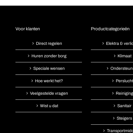
Voor klanten
Productcategorieën
Direct regelen
Elektra & verli
Huren zonder borg
Klimaat
Speciale wensen
Ondersteun
Hoe werkt het?
Persluch
Veelgestelde vragen
Reinigin
Wist u dat
Sanitair
Steigers
Transportmid