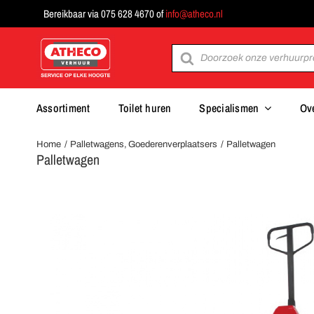
Ga
Bereikbaar via 075 628 4670 of
info@atheco.nl
naar
inhoud
Producten
zoeken
Assortiment
Toilet huren
Specialismen
Ov
Home
Palletwagens
Goederenverplaatsers
Palletwagen
Palletwagen