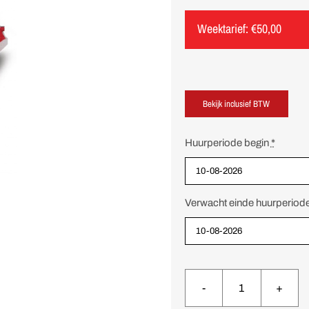
Weektarief:
€
50,00
Huurperiode begin
*
Verwacht einde huurperiod
Palletwagen