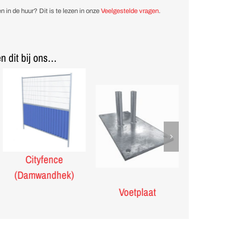
n in de huur? Dit is te lezen in onze
Veelgestelde vragen
.
n dit bij ons…
Cityfence
Kunstst
(Damwandhek)
Voetplaat