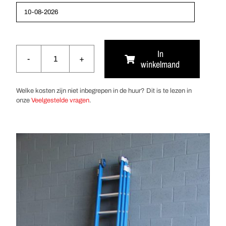
In
winkelmand
Opsteek-/Reformladder
2
x
Welke kosten zijn niet inbegrepen in de huur? Dit is te lezen in
10
onze
Veelgestelde vragen
.
sporten
aantal