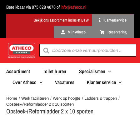
Ga
Bereikbaar via 075 628 4670 of
info@atheco.nl
naar
inhoud
Klantenservice
Mijn Atheco
Reservering
Producten
zoeken
Assortiment
Toilet huren
Specialismen
Over Atheco
Vacatures
Klantenservice
Home
Werk faciliteren
Werk op hoogte
Ladders & trappen
Opsteek-/Reformladder 2 x 10 sporten
Opsteek-/Reformladder 2 x 10 sporten