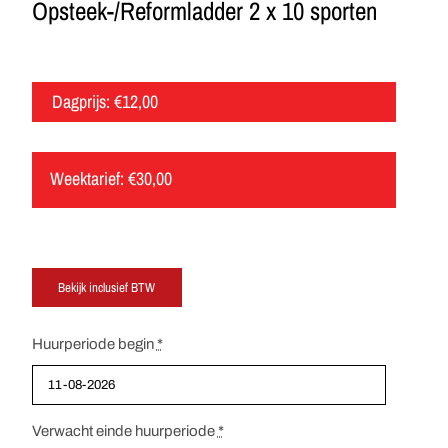
Opsteek-/Reformladder 2 x 10 sporten
Dagprijs:
€
12,00
Weektarief:
€
30,00
Huurperiode begin
*
Verwacht einde huurperiode
*