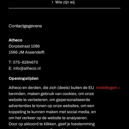
Wie zijn wij
Contactgegevens
Atheco
Dorpsstraat 1086
1566 JM Assendelft
T:
075-6284670
E:
info@atheco.nl
Openingstijden
Ma. t/m vr.: 7.00 – 17.00
Atheco en derden, die zich (deels) buiten de EU
Instellingen
Za: Gesloten
bevinden, maken gebruik van cookies, om onze
Zo. Gesloten
website te verbeteren, om gepersonaliseerde
advertenties te tonen op onze websites, om een
koppeling te kunnen maken met social media, en
om het verkeer op de website te analyseren.
Door op akkoord te klikken, geef je toestemming