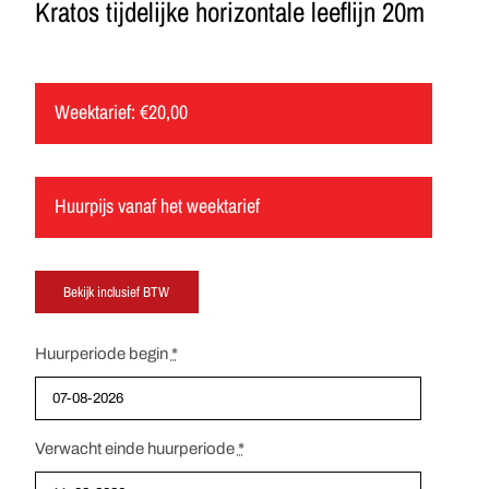
Kratos tijdelijke horizontale leeflijn 20m
Weektarief:
€
20,00
Huurpijs vanaf het weektarief
Huurperiode begin
*
Verwacht einde huurperiode
*