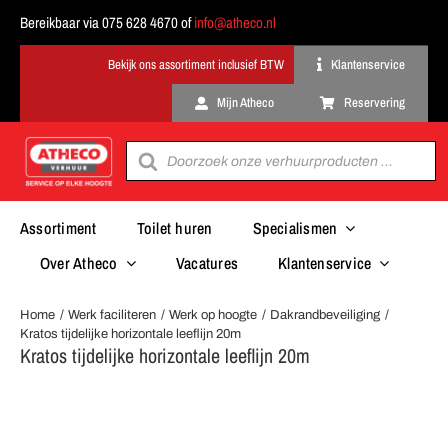
Ga
Bereikbaar via 075 628 4670 of
info@atheco.nl
naar
inhoud
Klantenservice
Mijn Atheco
Reservering
Producten
zoeken
Assortiment
Toilet huren
Specialismen
Over Atheco
Vacatures
Klantenservice
Home
Werk faciliteren
Werk op hoogte
Dakrandbeveiliging
Kratos tijdelijke horizontale leeflijn 20m
Kratos tijdelijke horizontale leeflijn 20m