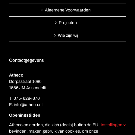
Algemene Voorwaarden
Projecten
Wie zijn wij
Contactgegevens
Atheco
Dorpsstraat 1086
1566 JM Assendelft
T:
075-6284670
E:
info@atheco.nl
Openingstijden
Ma. t/m vr.: 7.00 – 17.00
Atheco en derden, die zich (deels) buiten de EU
Instellingen
Za: Gesloten
bevinden, maken gebruik van cookies, om onze
Zo. Gesloten