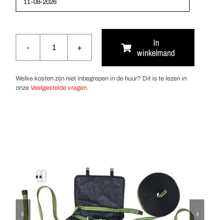
In
winkelmand
Kratos
tijdelijke
horizontale
Welke kosten zijn niet inbegrepen in de huur? Dit is te lezen in
leeflijn
onze
Veelgestelde vragen
.
20m
aantal