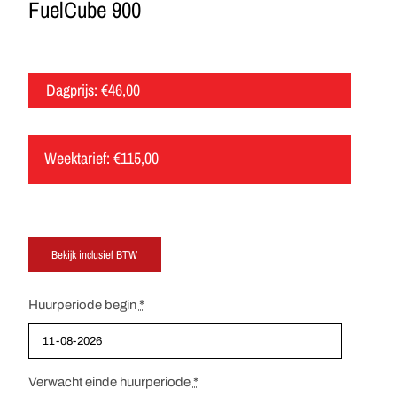
FuelCube 900
Dagprijs:
€
46,00
Weektarief:
€
115,00
Huurperiode begin
*
Verwacht einde huurperiode
*