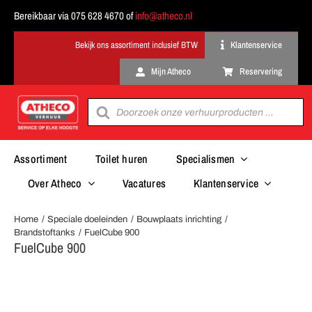
Ga
Bereikbaar via 075 628 4670 of
info@atheco.nl
naar
inhoud
Klantenservice
Mijn Atheco
Reservering
Producten
zoeken
Assortiment
Toilet huren
Specialismen
Over Atheco
Vacatures
Klantenservice
Home
Speciale doeleinden
Bouwplaats inrichting
Brandstoftanks
FuelCube 900
FuelCube 900