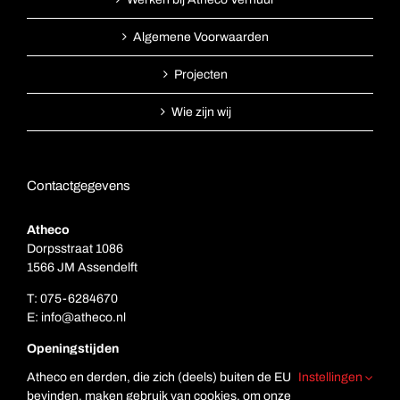
Algemene Voorwaarden
Projecten
Wie zijn wij
Contactgegevens
Atheco
Dorpsstraat 1086
1566 JM Assendelft
T:
075-6284670
E:
info@atheco.nl
Openingstijden
Ma. t/m vr.: 7.00 – 17.00
Atheco en derden, die zich (deels) buiten de EU
Instellingen
Za: Gesloten
bevinden, maken gebruik van cookies, om onze