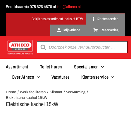
Ga
Bereikbaar via 075 628 4670 of
info@atheco.nl
naar
inhoud
Klantenservice
Mijn Atheco
Reservering
Producten
zoeken
Assortiment
Toilet huren
Specialismen
Over Atheco
Vacatures
Klantenservice
Home
Werk faciliteren
Klimaat
Verwarming
Elektrische kachel 15kW
Elektrische kachel 15kW