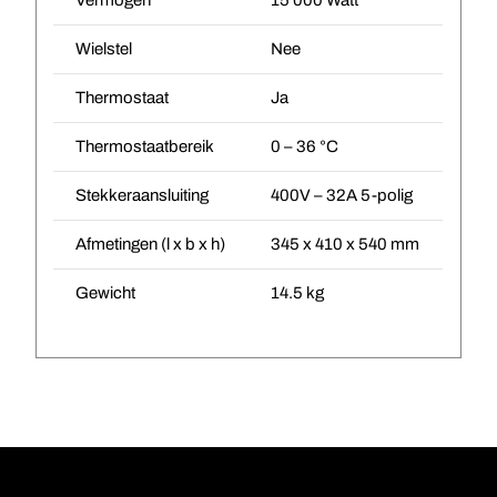
Vermogen
15 000 Watt
Wielstel
Nee
Thermostaat
Ja
Thermostaatbereik
0 – 36 °C
Stekkeraansluiting
400V – 32A 5-polig
Afmetingen (l x b x h)
345 x 410 x 540 mm
Gewicht
14.5 kg