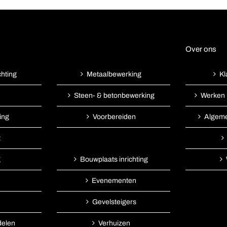
Over ons
chting
Kl
Metaalbewerking
Werken 
Steen- & betonbewerking
ing
Algem
Voorbereiden
t
g
Bouwplaats inrichting
Evenementen
Gevelsteigers
delen
Verhuizen