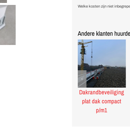
trap
Welke kosten zijn niet inbegrepe
2
x
12
sporten
Andere klanten huurde
met
veiligheidsbeu
aantal
Kunststof
Dakrandbeveiliging
verkeersbarrier
plat dak compact
wit/rood
p/m1