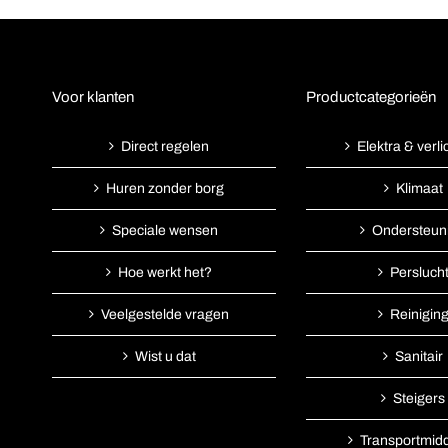
Voor klanten
Productcategorieën
Direct regelen
Elektra & verli
Huren zonder borg
Klimaat
Speciale wensen
Ondersteun
Hoe werkt het?
Persluch
Veelgestelde vragen
Reinigin
Wist u dat
Sanitair
Steigers
Transportmid