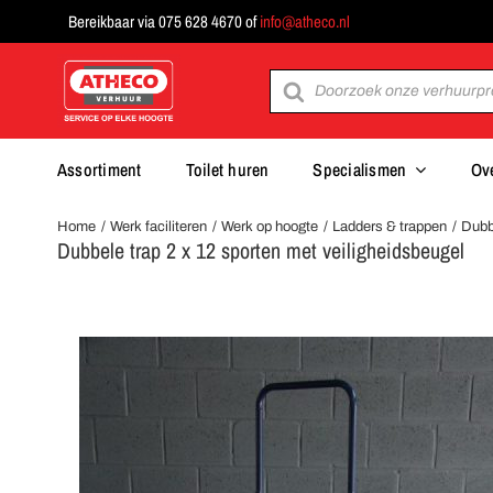
Ga
Bereikbaar via 075 628 4670 of
info@atheco.nl
naar
inhoud
Producten
zoeken
Assortiment
Toilet huren
Specialismen
Ov
Home
Werk faciliteren
Werk op hoogte
Ladders & trappen
Dubb
Dubbele trap 2 x 12 sporten met veiligheidsbeugel