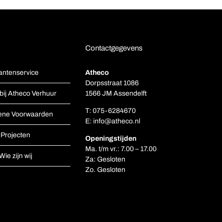
Contactgegevens
antenservice
Atheco
Dorpsstraat 1086
bij Atheco Verhuur
1566 JM Assendelft
T:
075-6284670
ene Voorwaarden
E:
info@atheco.nl
Projecten
Openingstijden
Ma. t/m vr.: 7.00 – 17.00
Wie zijn wij
Za: Gesloten
Zo. Gesloten