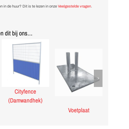
n in de huur? Dit is te lezen in onze
Veelgestelde vragen
.
n dit bij ons…
gel
Cityfence
Kunstst
(Damwandhek)
Voetplaat