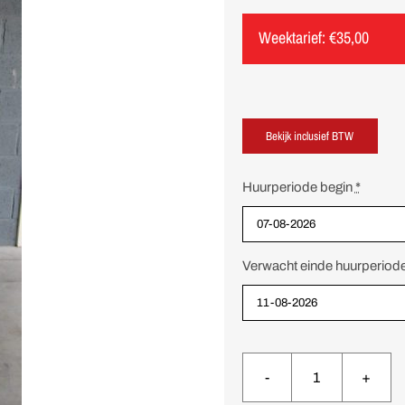
Weektarief:
€
35,00
Huurperiode begin
*
Verwacht einde huurperiod
Dubbele