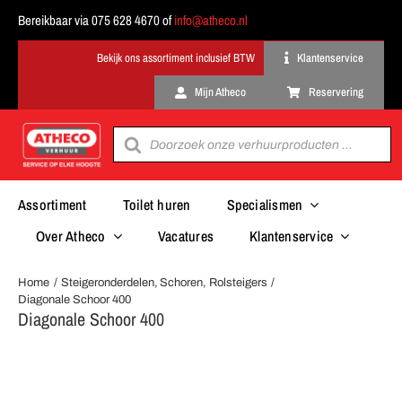
Ga
Bereikbaar via 075 628 4670 of
info@atheco.nl
naar
inhoud
Klantenservice
Mijn Atheco
Reservering
Producten
zoeken
Assortiment
Toilet huren
Specialismen
Over Atheco
Vacatures
Klantenservice
Home
Steigeronderdelen
Schoren
Rolsteigers
Diagonale Schoor 400
Diagonale Schoor 400