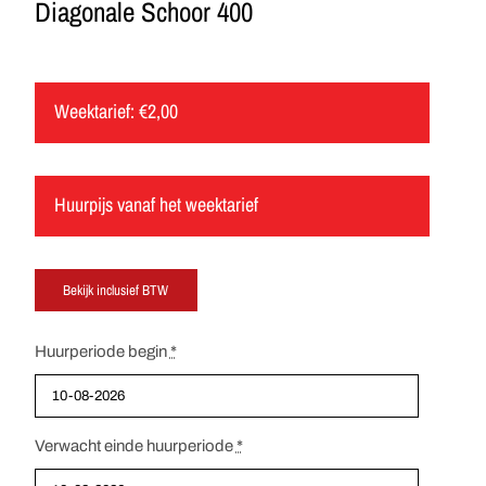
Diagonale Schoor 400
Weektarief:
€
2,00
Huurpijs vanaf het weektarief
Huurperiode begin
*
Verwacht einde huurperiode
*