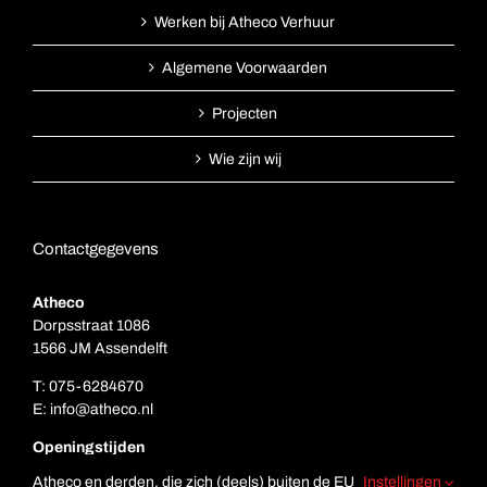
Werken bij Atheco Verhuur
Algemene Voorwaarden
Projecten
Wie zijn wij
Contactgegevens
Atheco
Dorpsstraat 1086
1566 JM Assendelft
T:
075-6284670
E:
info@atheco.nl
Openingstijden
Ma. t/m vr.: 7.00 – 17.00
Atheco en derden, die zich (deels) buiten de EU
Instellingen