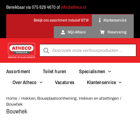
Ga
Bereikbaar via 075 628 4670 of
info@atheco.nl
naar
inhoud
Klantenservice
Mijn Atheco
Reservering
Producten
zoeken
Assortiment
Toilet huren
Specialismen
Over Atheco
Vacatures
Klantenservice
Home
Hekken
Bouwplaatsomheining
Hekken en afzettingen
Bouwhek
Bouwhek