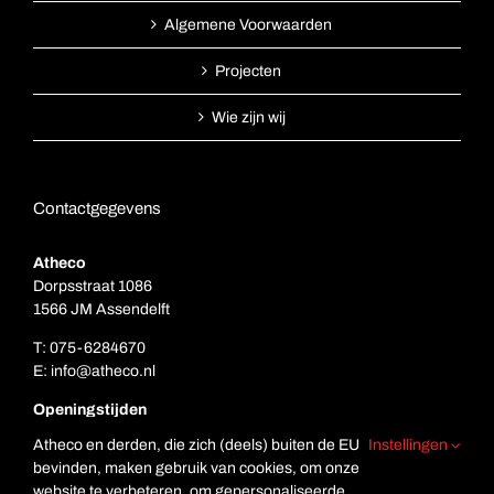
Algemene Voorwaarden
Projecten
Wie zijn wij
Contactgegevens
Atheco
Dorpsstraat 1086
1566 JM Assendelft
T:
075-6284670
E:
info@atheco.nl
Openingstijden
Ma. t/m vr.: 7.00 – 17.00
Atheco en derden, die zich (deels) buiten de EU
Instellingen
Za: Gesloten
bevinden, maken gebruik van cookies, om onze
Zo. Gesloten
website te verbeteren, om gepersonaliseerde