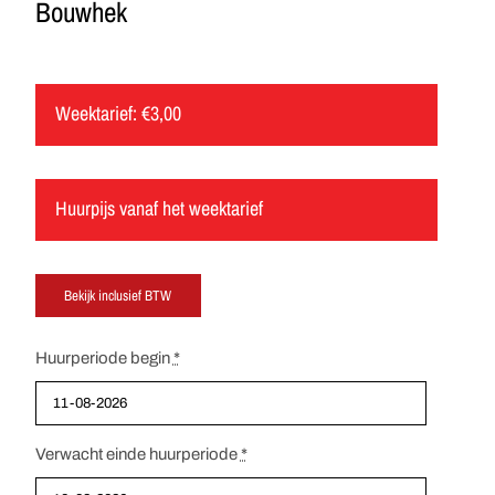
Bouwhek
Weektarief:
€
3,00
Huurpijs vanaf het weektarief
Huurperiode begin
*
Verwacht einde huurperiode
*