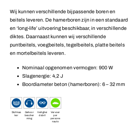
Wij kunnen verschillende bijpassende boren en
beitels leveren. De hamerboren zijn in een standaard
en ‘long-life’ uitvoering beschikbaar, in verschillende
diktes. Daarnaast kunnen wij verschillende
puntbeitels, voegbeitels, tegelbeitels, platte beitels
en mortelbeitels leveren.
Nominaal opgenomen vermogen: 900 W
Slagenergie: 4,2 J
Boordiameter beton (hamerboren): 6 – 32 mm
Stofmas
Gehoor
Veilighei
Vervoer
ker
bescher
dsbril
per
ming
persone
nauto