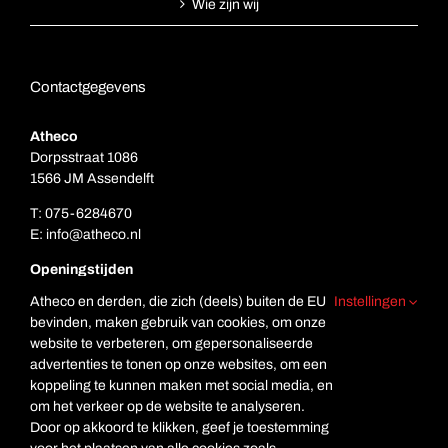
Wie zijn wij
Contactgegevens
Atheco
Dorpsstraat 1086
1566 JM Assendelft
T:
075-6284670
E:
info@atheco.nl
Openingstijden
Ma. t/m vr.: 7.00 – 17.00
Atheco en derden, die zich (deels) buiten de EU
Instellingen
Za: Gesloten
bevinden, maken gebruik van cookies, om onze
Zo. Gesloten
website te verbeteren, om gepersonaliseerde
advertenties te tonen op onze websites, om een
koppeling te kunnen maken met social media, en
om het verkeer op de website te analyseren.
Door op akkoord te klikken, geef je toestemming