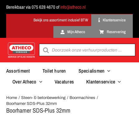
Ga
Bereikbaar via 075 628 4670 of
info@atheco.nl
naar
inhoud
Klantenservice
Mijn Atheco
Reservering
Producten
zoeken
Assortiment
Toilet huren
Specialismen
Over Atheco
Vacatures
Klantenservice
Home
Steen- & betonbewerking
Boormachines
Boorhamer SDS-Plus 32mm
Boorhamer SDS-Plus 32mm