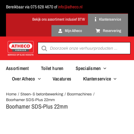
Ga
Bereikbaar via 075 628 4670 of
info@atheco.nl
naar
inhoud
Klantenservice
Mijn Atheco
Reservering
Producten
zoeken
Assortiment
Toilet huren
Specialismen
Over Atheco
Vacatures
Klantenservice
Home
Steen- & betonbewerking
Boormachines
Boorhamer SDS-Plus 22mm
Boorhamer SDS-Plus 22mm