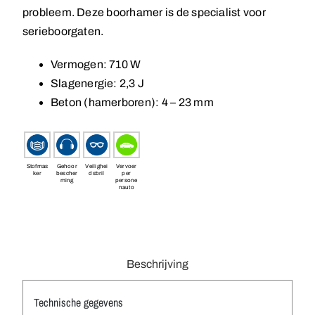
probleem. Deze boorhamer is de specialist voor
serieboorgaten.
Vermogen: 710 W
Slagenergie: 2,3 J
Beton (hamerboren): 4 – 23 mm
Stofmas
Gehoor
Veilighei
Vervoer
ker
bescher
dsbril
per
ming
persone
nauto
Beschrijving
Technische gegevens