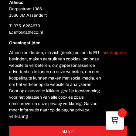
Atheco
Dorpsstraat 1086
1566 JM Assendelft
T:
075-6284670
E:
info@atheco.nl
Openingstijden
Ma. t/m vr.: 7.00 – 17.00
Atheco en derden, die zich (deels) buiten de EU
Instellingen
Za: Gesloten
bevinden, maken gebruik van cookies, om onze
Zo. Gesloten
website te verbeteren, om gepersonaliseerde
advertenties te tonen op onze websites, om een
koppeling te kunnen maken met social media, en
om het verkeer op de website te analyseren.
Door op akkoord te klikken, geef je toestemming
voor het plaatsen van alle cookies zoals
omschreven in onze privacy verklaring. Ga voor
meer informatie naar op de pagina privacy
© Copyright Atheco
0
verklaring
Deze website is beveiligd met reCAPTCHA en de Google
Privacyverklaring
en
Servicevoorwaarden
zijn toegepast.
Akkoord