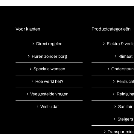
Voor klanten
Productcategorieën
Direct regelen
Elektra & verli
Huren zonder borg
Klimaat
Speciale wensen
Ondersteun
Hoe werkt het?
Persluch
Veelgestelde vragen
Reinigin
Wist u dat
Sanitair
Steigers
Transportmid