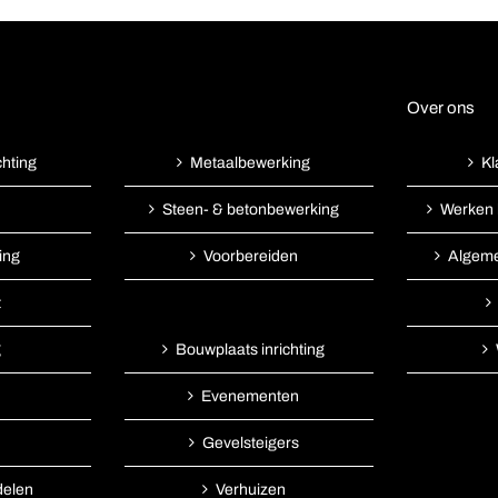
Over ons
chting
Kl
Metaalbewerking
Werken 
Steen- & betonbewerking
ing
Algem
Voorbereiden
t
g
Bouwplaats inrichting
Evenementen
Gevelsteigers
delen
Verhuizen