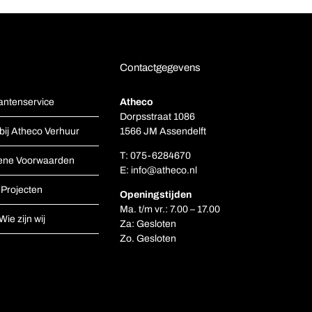
Contactgegevens
antenservice
Atheco
Dorpsstraat 1086
bij Atheco Verhuur
1566 JM Assendelft
T:
075-6284670
ene Voorwaarden
E:
info@atheco.nl
Projecten
Openingstijden
Ma. t/m vr.: 7.00 – 17.00
Wie zijn wij
Za: Gesloten
Zo. Gesloten