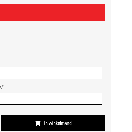
e
*
In winkelmand
en