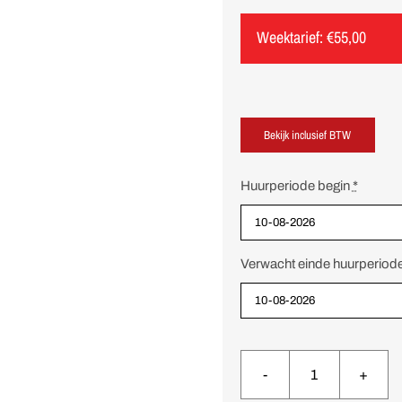
Weektarief:
€
55,00
Huurperiode begin
*
Verwacht einde huurperiod
Betontrilnaald