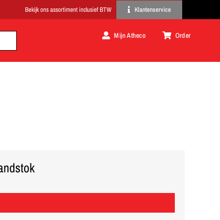
Klantenservice
Mijn Atheco
Order
handstok