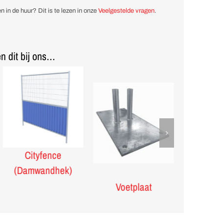
n in de huur? Dit is te lezen in onze
Veelgestelde vragen
.
n dit bij ons…
Cityfence
Kunstst
(Damwandhek)
Voetplaat