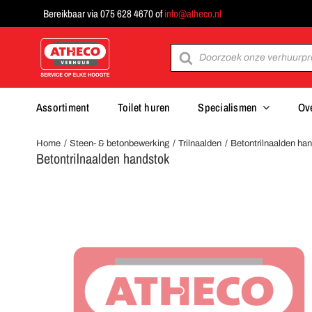
Ga
Bereikbaar via 075 628 4670 of
info@atheco.nl
naar
inhoud
Producten
zoeken
Assortiment
Toilet huren
Specialismen
Ov
Home
Steen- & betonbewerking
Trilnaalden
Betontrilnaalden ha
Betontrilnaalden handstok