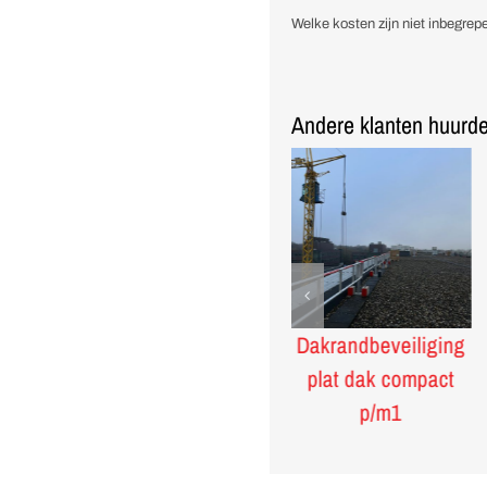
handstok
Welke kosten zijn niet inbegrepe
aantal
Andere klanten huurde
Kunststof
Dakrandbeveiliging
verkeersbarrier
plat dak compact
wit/rood
p/m1