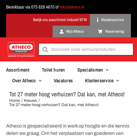
Ga
Bereikbaar via 075 628 4670 of
info@atheco.nl
naar
inhoud
Klantenservice
Mijn Atheco
Reservering
Producten
zoeken
Assortiment
Toilet huren
Specialismen
Over Atheco
Vacatures
Klantenservice
Tot 27 meter hoog verhuizen? Dat kan, met Atheco!
Home
Nieuws
Tot 27 meter hoog verhuizen? Dat kan, met Atheco!
Atheco is gespecialiseerd in werk op hoogte en die kennis
delen we graag. Om het verplaatsen van goederen van