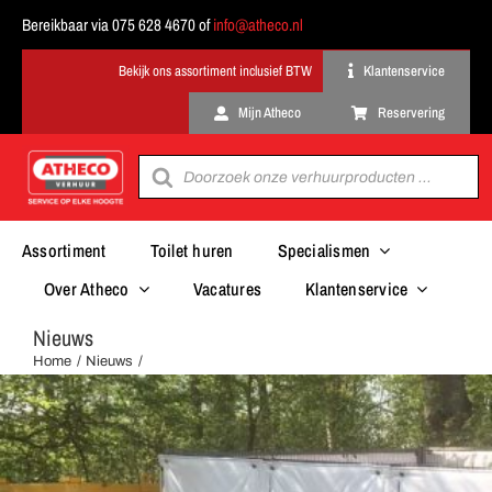
Ga
Bereikbaar via 075 628 4670 of
info@atheco.nl
naar
inhoud
Klantenservice
Mijn Atheco
Reservering
Producten
zoeken
Assortiment
Toilet huren
Specialismen
Over Atheco
Vacatures
Klantenservice
Nieuws
Home
Nieuws