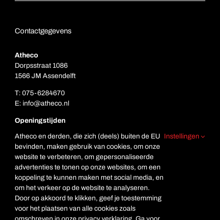
Contactgegevens
Atheco
Dorpsstraat 1086
1566 JM Assendelft
T:
075-6284670
E:
info@atheco.nl
Openingstijden
Ma. t/m vr.: 7.00 – 17.00
Atheco en derden, die zich (deels) buiten de EU
Instellingen
Za: Gesloten
bevinden, maken gebruik van cookies, om onze
Zo. Gesloten
website te verbeteren, om gepersonaliseerde
advertenties te tonen op onze websites, om een
koppeling te kunnen maken met social media, en
om het verkeer op de website te analyseren.
Door op akkoord te klikken, geef je toestemming
voor het plaatsen van alle cookies zoals
omschreven in onze privacy verklaring. Ga voor