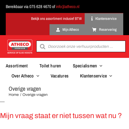
Ga
Bereikbaar via 075 628 4670 of
info@atheco.nl
naar
inhoud
Klantenservice
Mijn Atheco
Reservering
Producten
zoeken
Assortiment
Toilet huren
Specialismen
Over Atheco
Vacatures
Klantenservice
Overige vragen
Home
Overige vragen
—
Mijn vraag staat er niet tussen wat nu ?