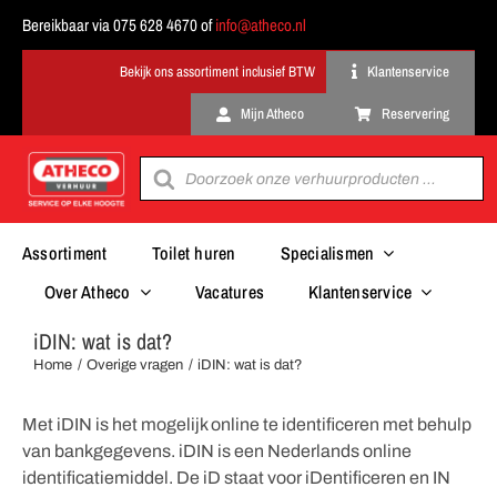
Ga
Bereikbaar via 075 628 4670 of
info@atheco.nl
naar
inhoud
Klantenservice
Mijn Atheco
Reservering
Producten
zoeken
Assortiment
Toilet huren
Specialismen
Over Atheco
Vacatures
Klantenservice
iDIN: wat is dat?
Home
Overige vragen
iDIN: wat is dat?
Met iDIN is het mogelijk online te identificeren met behulp
van bankgegevens. iDIN is een Nederlands online
identificatiemiddel. De iD staat voor iDentificeren en IN